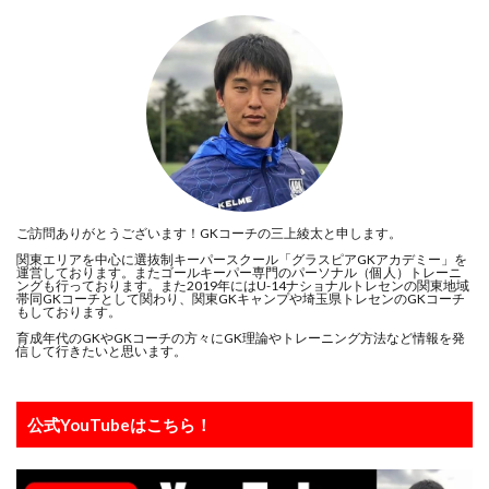
キーパースクール
ギシさん
ギラヴァンツ
ギラヴァンツ北九州
クラブチーム
クロス
クロスステップ
クロスボール
クールジャパン
グラスピア
グローバルエリート
コラプシング
コンサドーレ札幌
コーチング
ゴールキーパ
ゴールキーパー
ゴールキーパー練習
ゴールデンエイジ
サイドステップ
サイドボレー
ご訪問ありがとうございます！GKコーチの三上綾太と申します。
サッカー少年
サッカー留学
ザスパクサツ群馬U-15
関東エリアを中心に選抜制キーパースクール「グラスピアGKアカデミー」を
シュートストップ
シンガポール
ジャンプ
運営しております。またゴールキーパー専門のパーソナル（個人）トレーニ
ングも行っております。また2019年にはU-14ナショナルトレセンの関東地域
帯同GKコーチとして関わり、関東GKキャンプや埼玉県トレセンのGKコーチ
ジャンプ&キャッチ
ジュニア
ジュニアユース
もしております。
スウェーデン
スカウティング
スカウト
育成年代のGKやGKコーチの方々にGK理論やトレーニング方法など情報を発
信して行きたいと思います。
スカウトマン
ステッピング
ステップ
ストレス
スピード
スペイン
スポーツ科学部
公式YouTubeはこちら！
スマートフォン
スーパーな基本技術
セカンドアクション
セカンドボール
タイ