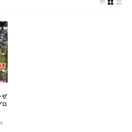
ゴールキーパー練習
ゴールデンエイジ
サイドステップ
サイド
サッカー留学
ザスパクサツ群馬U-15
シュートストップ
シンガ
チ
ジュニア
ジュニアユース
スウェーデン
スカウティング
ステッピング
ステップ
ストレス
スピード
スペイン
スーパーな基本技術
セカンドアクション
セカンドボール
タイ
ョナルユースカップ
タイ遠征
タクティクス
ダイビング
ダビ
チャレンジ
チャンネル登録
チャンネル登録者数
ツイッター
テア・シュテーゲン
ティポ・クルトワ
テクニック
ディスト
グ
トップ登録
トライ＆エラー＆トライ
トレセン
トレーニン
ア
ドイツ
ドイツサッカー
ドリーム鹿児島
ドロップキック
ナイキ
ナショトレ
ナショナルトレセン
ノンアドレナリン
ハ
レゼ
グロ
ハイボール
ハーフボレー
バランス
バランス感覚
パス&サポ
ーゾーン
パンチング
パントキック
パーソナル
パーソナルG
パーソナルトレーニング
ビジョントレーニング
ビデオカメラ
ント
フォーム
フォーリング
フットワーク
フロントダイビング
ブ