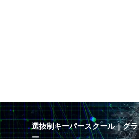
静視力
頭の
鹿島アントラーズ
選抜制キーパースクール｜グラ
ー