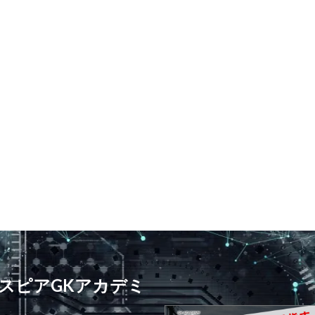
プレースピード
食事
高円宮杯
魂の守護神
鹿児島
鹿島
ジュニアユース
鹿島学園
検索
スピアGKアカデミ