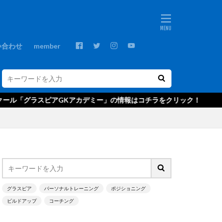
ebos
プ
GKコーチ
い合わせ
member
GKスクール
GRASPIA
C
NTC U-14
ピアGKアカデミー」の情報はコチラをクリック！
ds
Xブロック
アウトプット
・ベッカー
グ
エデルソン
キャンプ
グラスピア
パーソナルトレーニング
ポジショニング
ビルドアップ
コーチング
クールジャパン
ゴールキーパ