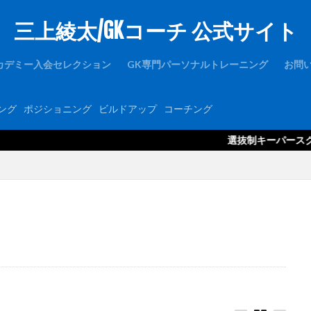
三上綾太/GKコーチ 公式サイト
1周年
1対1
2019
2021年度
2歩
2種登録
er
FC東京U-15深川
GK
GKアカデミー
GKウェア
GKキャン
カデミー入会セレクション
GK専門パーソナルトレーニング
お問
ース
GKコーチ育成コーススタンダード
GKコーチ育成コースプレミアム
GKパンツ
GK初心者
GK専門
GK専門パーソナルトレーニング
ング
ポジショニング
ビルドアップ
コーチング
ルトレーニングの第一人者
GK指導
GK理論
GK練習
GK道具
hone
JFA
Jリーグ
Jヴィレッジ
McDavid
NIKE
NT
選抜制キーパースクール「グラス
Thailand international youth Cup
TJY
Twitter
U-14
uraware
OUは何しに日本へ
ところざわさくらタウン
なでしこ
ゆるトレ
アタック
アトレティコ・マドリード
アリソン・ベッカ
アリソン
アルビレックス新潟
イタリア
インターネット
インナーダイビン
ブラク
カイザースラウテルン
カンテラ
キック
キャッチング
キーパーコーチ
キーパースクール
ギシさん
ギラヴァンツ
州
クラブチーム
クロス
クロスステップ
クロスボール
グローバルエリート
コラプシング
コンサドーレ札幌
コーチング