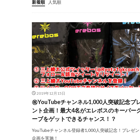
新着順
人気順
ゴールキーパー
サッカー少年
ジャンプ&キャッ
スカウトマン
スマートフォン
タイインターナシ
ダブルアクション
テアシュテーゲン
ディフレクティン
トレーニングウェ
2019年12月15日
ドーパミン
㊗️YouTubeチャンネル1,000人突破記念プ
ント企画！最大4名がエレボスのキーパー
ハイボレー
ーブをゲットできるチャンス！？
パット
パリ
パーソナルGK練習
YouTubeチャンネル登録者1,000人突破記念！プレゼ
フィジカル
企画を実施！