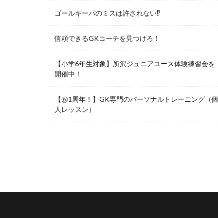
ゴールキーパのミスは許されない⁉︎
信頼できるGKコーチを見つけろ！
【小学6年生対象】所沢ジュニアユース体験練習会を
開催中！
【㊗️1周年！】GK専門のパーソナルトレーニング（
人レッスン）