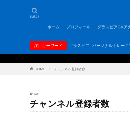
タグ
1000人突破記念
FCバルセロナ
ホーム
プロフィール
グラスピアGKア
GKコーチ育成コ
GKトレーニング
注目キーワード
グラスピア
パーソナルトレーニ
GK専門パーソナ
hosoccer
iP
Rugby School
HOME
チャンネル登録者数
YouTube
Y
アジリティー
アルコルコン
TAG
チャンネル登録者数
エレボス
オ
キーパーグローブ
ギラヴァンツ北九
グラスピア