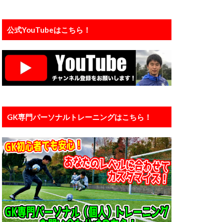
プレジャンプ
ェ
公式YouTubeはこちら！
インド
ンタル
メーカー
ライナー性
リバプール
ダウン
京大学
中国
GK専門パーソナルトレーニングはこちら！
人工芝
信頼
個人
ン
入間
橋育英
加藤順大
基礎
埼玉
大谷幸輝
小学4年生