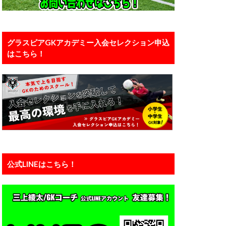
口能活
川島永嗣
い
恐怖
グラスピアGKアカデミー入会セレクション申込
はこちら！
カー
備
有料
え方
正しい動作
浦和レッズユース
準備
瞬間視
知識
公式LINEはこちら！
練馬
西川周作
ーン
神経
運動能力
力
静岡