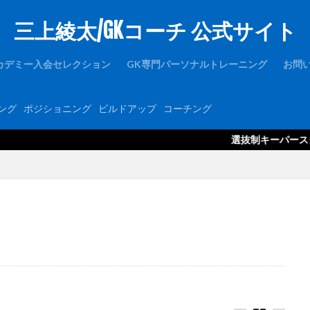
三上綾太/GKコーチ 公式サイト
1周年
1対1
2019
2021年度
2歩
2種登録
er
FC東京U-15深川
GK
GKアカデミー
GKウェア
GKキャン
カデミー入会セレクション
GK専門パーソナルトレーニング
お問
ース
GKコーチ育成コーススタンダード
GKコーチ育成コースプレミアム
GKパンツ
GK初心者
GK専門
GK専門パーソナルトレーニング
ング
ポジショニング
ビルドアップ
コーチング
ルトレーニングの第一人者
GK指導
GK理論
GK練習
GK道具
hone
JFA
Jリーグ
Jヴィレッジ
McDavid
NIKE
NT
選抜制キーパースクール「グラス
Thailand international youth Cup
TJY
Twitter
U-14
uraware
OUは何しに日本へ
ところざわさくらタウン
なでしこ
ゆるトレ
アタック
アトレティコ・マドリード
アリソン・ベッカ
アリソン
アルビレックス新潟
イタリア
インターネット
インナーダイビン
ブラク
カイザースラウテルン
カンテラ
キック
キャッチング
キーパーコーチ
キーパースクール
ギシさん
ギラヴァンツ
州
クラブチーム
クロス
クロスステップ
クロスボール
グローバルエリート
コラプシング
コンサドーレ札幌
コーチング