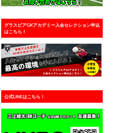
口能活
川島永嗣
い
恐怖
グラスピアGKアカデミー入会セレクション申込
はこちら！
カー
備
有料
え方
正しい動作
浦和レッズユース
準備
瞬間視
知識
公式LINEはこちら！
練馬
西川周作
ーン
神経
運動能力
力
静岡