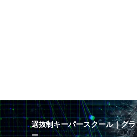
静視力
頭の
鹿島アントラーズ
選抜制キーパースクール｜グラ
ー