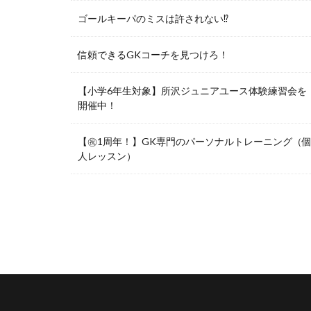
ゴールキーパのミスは許されない⁉︎
信頼できるGKコーチを見つけろ！
【小学6年生対象】所沢ジュニアユース体験練習会を
開催中！
【㊗️1周年！】GK専門のパーソナルトレーニング（
人レッスン）