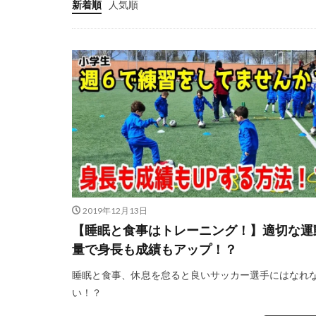
新着順
人気順
ゴールキーパー
サッカー少年
ジャンプ&キャッ
スカウトマン
スマートフォン
タイインターナシ
ダブルアクション
テアシュテーゲン
ディフレクティン
トレーニングウェ
2019年12月13日
ドーパミン
【睡眠と食事はトレーニング！】適切な運
量で身長も成績もアップ！？
ハイボレー
パット
パリ
睡眠と食事、休息を怠ると良いサッカー選手にはなれ
パーソナルGK練習
い！？
フィジカル