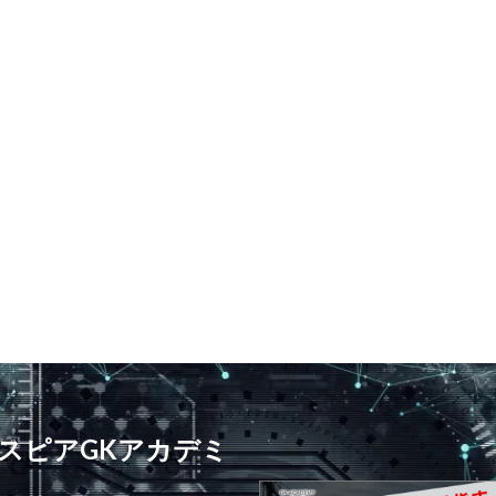
プレースピード
食事
高円宮杯
魂の守護神
鹿児島
鹿島
ジュニアユース
鹿島学園
検索
スピアGKアカデミ