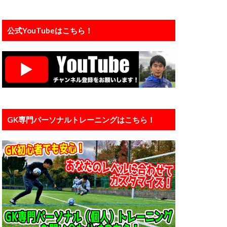
プレジャンプ
ェ
公式YouTubeはこちら！
インド
ンタル
メーカー
ライナー性
リバプール
ダウン
京大学
中国
GK専門パーソナルトレーニングはこちら！
人工芝
信頼
個人
ン
入間
橋育英
加藤順大
基礎
埼玉
大谷幸輝
小学4年生