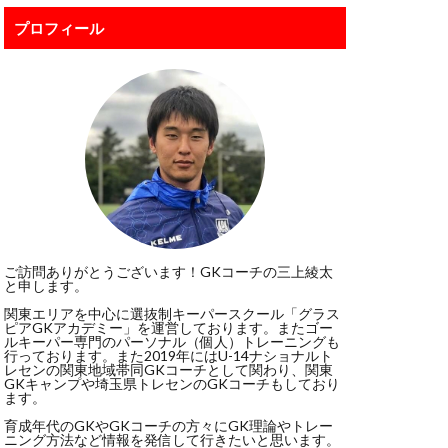
ボレー
プロフィール
ポール
ジャンプ
スカウト
スポーツ科学部
ド・デヘア
リビューション
グ
ご訪問ありがとうございます！GKコーチの三上綾太
と申します。
ドンナルンマ
関東エリアを中心に選抜制キーパースクール「グラス
イクオリティー
ピアGKアカデミー」を運営しております。またゴー
ルキーパー専門のパーソナル（個人）トレーニングも
ート
パタヤ
行っております。また2019年にはU-14ナショナルト
レセンの関東地域帯同GKコーチとして関わり、関東
Kトレーニング
GKキャンプや埼玉県トレセンのGKコーチもしており
ます。
ビルドアップ
育成年代のGKやGKコーチの方々にGK理論やトレー
ニング方法など情報を発信して行きたいと思います。
ッフォン