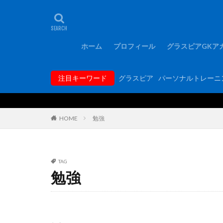
タグ
1000人突破記念
FCバルセロナ
ホーム
プロフィール
グラスピアGKア
GKコーチ育成コ
GKトレーニング
注目キーワード
グラスピア
パーソナルトレーニ
GK専門パーソナ
hosoccer
iP
Rugby School
HOME
勉強
YouTube
Y
アジリティー
アルコルコン
TAG
勉強
エレボス
オ
キーパーグローブ
ギラヴァンツ北九
グラスピア