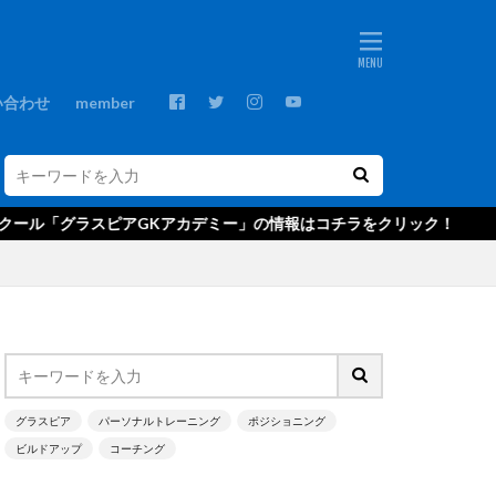
ebos
プ
GKコーチ
い合わせ
member
GKスクール
GRASPIA
C
NTC U-14
ピアGKアカデミー」の情報はコチラをクリック！
ds
Xブロック
アウトプット
・ベッカー
グ
エデルソン
キャンプ
グラスピア
パーソナルトレーニング
ポジショニング
ビルドアップ
コーチング
クールジャパン
ゴールキーパ