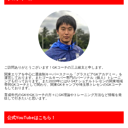
キーパースクール
ギシさん
ギラヴァンツ
ギラヴァンツ北九州
クラブチーム
クロス
クロスステップ
クロスボール
クールジャパン
グラスピア
グローバルエリート
コラプシング
コンサドーレ札幌
コーチング
ゴールキーパ
ゴールキーパー
ゴールキーパー練習
ゴールデンエイジ
サイドステップ
サイドボレー
サッカー少年
サッカー留学
ザスパクサツ群馬U-15
ご訪問ありがとうございます！GKコーチの三上綾太と申します。
シュートストップ
シンガポール
ジャンプ
関東エリアを中心に選抜制キーパースクール「グラスピアGKアカデミー」を
運営しております。またゴールキーパー専門のパーソナル（個人）トレーニ
ジャンプ&キャッチ
ジュニア
ジュニアユース
ングも行っております。また2019年にはU-14ナショナルトレセンの関東地域
帯同GKコーチとして関わり、関東GKキャンプや埼玉県トレセンのGKコーチ
もしております。
スウェーデン
スカウティング
スカウト
育成年代のGKやGKコーチの方々にGK理論やトレーニング方法など情報を発
スカウトマン
ステッピング
ステップ
信して行きたいと思います。
ストレス
スピード
スペイン
スポーツ科学部
スマートフォン
スーパーな基本技術
公式YouTubeはこちら！
セカンドアクション
セカンドボール
タイ