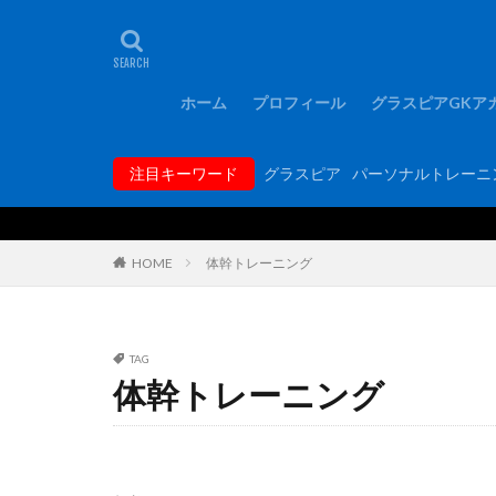
タグ
1000人突破記念
FCバルセロナ
ホーム
プロフィール
グラスピアGKア
GKコーチ育成コ
GKトレーニング
注目キーワード
グラスピア
パーソナルトレーニ
GK専門パーソナ
hosoccer
iP
Rugby School
HOME
体幹トレーニング
YouTube
Y
アジリティー
アルコルコン
TAG
体幹トレーニング
エレボス
オ
キーパーグローブ
ギラヴァンツ北九
グラスピア