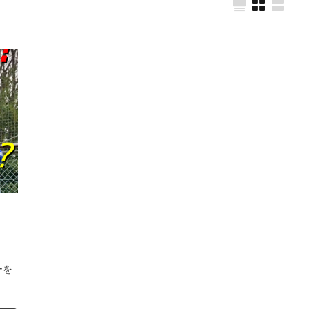
ゴールキーパー練習
ゴールデンエイジ
サイドステップ
サイド
サッカー留学
ザスパクサツ群馬U-15
シュートストップ
シンガ
チ
ジュニア
ジュニアユース
スウェーデン
スカウティング
ステッピング
ステップ
ストレス
スピード
スペイン
スーパーな基本技術
セカンドアクション
セカンドボール
タイ
ョナルユースカップ
タイ遠征
タクティクス
ダイビング
ダビ
チャレンジ
チャンネル登録
チャンネル登録者数
ツイッター
テア・シュテーゲン
ティポ・クルトワ
テクニック
ディスト
グ
トップ登録
トライ＆エラー＆トライ
トレセン
トレーニン
ア
ドイツ
ドイツサッカー
ドリーム鹿児島
ドロップキック
ナイキ
ナショトレ
ナショナルトレセン
ノンアドレナリン
ハ
ハイボール
ハーフボレー
バランス
バランス感覚
パス&サポ
ーゾーン
パンチング
パントキック
パーソナル
パーソナルG
ーを
パーソナルトレーニング
ビジョントレーニング
ビデオカメラ
フォーム
フォーリング
フットワーク
フロントダイビング
ブ