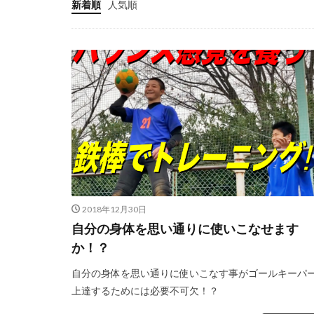
新着順
人気順
ゴールキーパー
サッカー少年
ジャンプ&キャッ
スカウトマン
スマートフォン
タイインターナシ
ダブルアクション
テアシュテーゲン
ディフレクティン
トレーニングウェ
2018年12月30日
ドーパミン
自分の身体を思い通りに使いこなせます
か！？
ハイボレー
パット
パリ
自分の身体を思い通りに使いこなす事がゴールキーパ
パーソナルGK練習
上達するためには必要不可欠！？
フィジカル