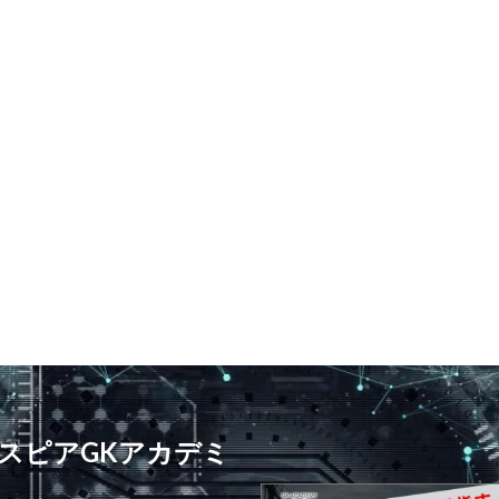
プレースピード
食事
高円宮杯
魂の守護神
鹿児島
鹿島
ジュニアユース
鹿島学園
検索
スピアGKアカデミ