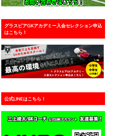
口能活
川島永嗣
い
恐怖
グラスピアGKアカデミー入会セレクション申込
はこちら！
カー
備
有料
え方
正しい動作
浦和レッズユース
準備
瞬間視
知識
公式LINEはこちら！
練馬
西川周作
ーン
神経
運動能力
力
静岡