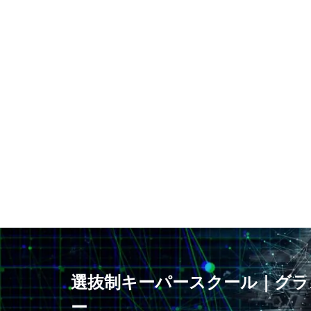
静視力
頭の
鹿島アントラーズ
選抜制キーパースクール｜グラ
ー