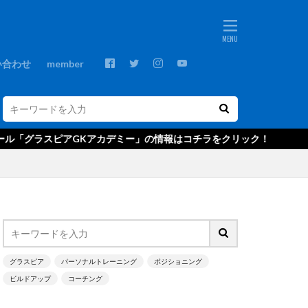
ebos
プ
GKコーチ
い合わせ
member
GKスクール
GRASPIA
C
NTC U-14
アGKアカデミー」の情報はコチラをクリック！
ds
Xブロック
アウトプット
・ベッカー
グ
エデルソン
キャンプ
グラスピア
パーソナルトレーニング
ポジショニング
ビルドアップ
コーチング
クールジャパン
ゴールキーパ