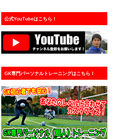
プレジャンプ
ェ
公式YouTubeはこちら！
インド
ンタル
メーカー
ライナー性
リバプール
ダウン
京大学
中国
GK専門パーソナルトレーニングはこちら！
人工芝
信頼
個人
ン
入間
橋育英
加藤順大
基礎
埼玉
大谷幸輝
小学4年生