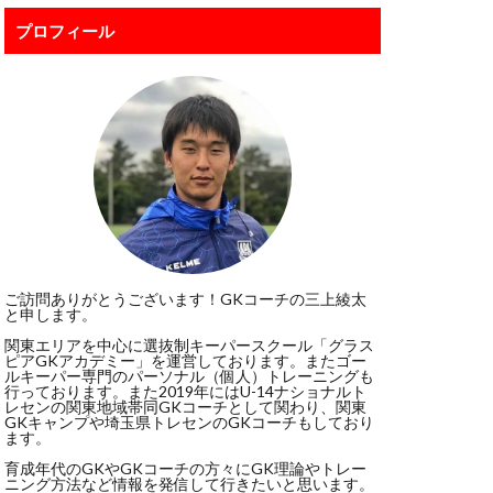
ボレー
プロフィール
ポール
ジャンプ
スカウト
スポーツ科学部
ド・デヘア
リビューション
グ
ご訪問ありがとうございます！GKコーチの三上綾太
と申します。
ドンナルンマ
関東エリアを中心に選抜制キーパースクール「グラス
イクオリティー
ピアGKアカデミー」を運営しております。またゴー
ルキーパー専門のパーソナル（個人）トレーニングも
ート
パタヤ
行っております。また2019年にはU-14ナショナルト
レセンの関東地域帯同GKコーチとして関わり、関東
Kトレーニング
GKキャンプや埼玉県トレセンのGKコーチもしており
ます。
ビルドアップ
育成年代のGKやGKコーチの方々にGK理論やトレー
ニング方法など情報を発信して行きたいと思います。
ッフォン