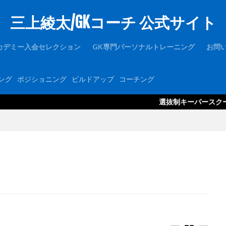
三上綾太/GKコーチ 公式サイト
1周年
1対1
2019
2021年度
2歩
2種登録
er
FC東京U-15深川
GK
GKアカデミー
GKウェア
GKキャン
カデミー入会セレクション
GK専門パーソナルトレーニング
お問
ース
GKコーチ育成コーススタンダード
GKコーチ育成コースプレミアム
GKパンツ
GK初心者
GK専門
GK専門パーソナルトレーニング
ング
ポジショニング
ビルドアップ
コーチング
ルトレーニングの第一人者
GK指導
GK理論
GK練習
GK道具
hone
JFA
Jリーグ
Jヴィレッジ
McDavid
NIKE
NT
選抜制キーパースクール「グラスピ
Thailand international youth Cup
TJY
Twitter
U-14
uraware
OUは何しに日本へ
ところざわさくらタウン
なでしこ
ゆるトレ
アタック
アトレティコ・マドリード
アリソン・ベッカ
アリソン
アルビレックス新潟
イタリア
インターネット
インナーダイビン
ブラク
カイザースラウテルン
カンテラ
キック
キャッチング
キーパーコーチ
キーパースクール
ギシさん
ギラヴァンツ
州
クラブチーム
クロス
クロスステップ
クロスボール
グローバルエリート
コラプシング
コンサドーレ札幌
コーチング