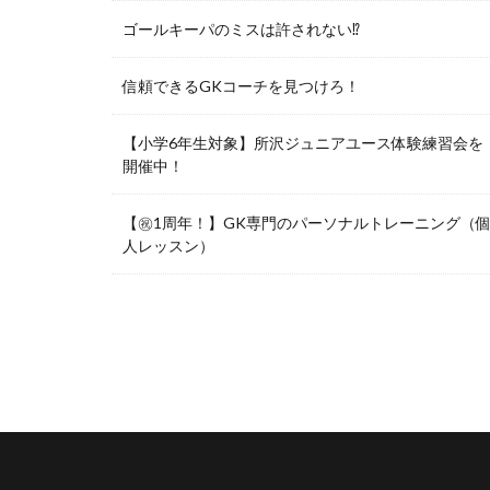
ゴールキーパのミスは許されない⁉︎
信頼できるGKコーチを見つけろ！
【小学6年生対象】所沢ジュニアユース体験練習会を
開催中！
【㊗️1周年！】GK専門のパーソナルトレーニング（
人レッスン）