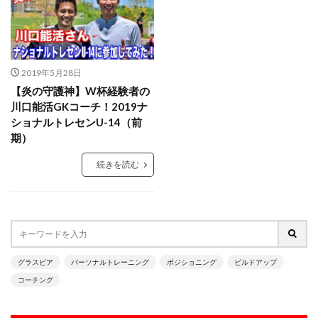
GK理論
GK練習
GK道具
GRASPIA
hosoccer
iPhone
JFA
Jリーグ
Jヴィレッジ
McDavid
NIKE
NTC
NTC U-14
Rugby School
2019年5月28日
【炎の守護神】W杯経験者の
Thailand international youth Cup
TJY
Twitter
川口能活GKコーチ！2019ナ
U-14
urawareds
Xブロック
YouTube
ショナルトレセンU-14（前
YOUは何しに日本へ
ところざわさくらタウン
期）
なでしこ
ゆるトレ
アウトプット
続きを読む
アジリティー
アタック
アトレティコ・マドリード
アリソン・ベッカ
アリソン・ベッカー
アルコルコン
アルビレックス新潟
イタリア
インターネット
インナーダイビング
エデルソン
エレボス
オブラク
カイザースラウテルン
グラスピア
パーソナルトレーニング
ポジショニング
ビルドアップ
コーチング
カンテラ
キック
キャッチング
キャンプ
キーパーグローブ
キーパーコーチ