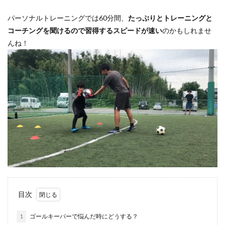
パーソナルGKトレーニング
パーソナルGK練習
パーソナルトレーニングでは60分間、
たっぷりとトレーニングと
パーソナルトレーニング
ビジョントレーニング
コーチングを聞けるので習得するスピードが速い
のかもしれませ
ビデオカメラ
ビルドアップ
フィジカル
んね！
フォーム
フォーリング
フットワーク
フロントダイビング
ブッフォン
ブレイクアウェイ
ブロッキング
プライベートトレーニング
プライベートレッスン
プレジャンプ
プレスキック
プレゼント企画
プレースピード
プレー中
プレー前
ヘタフェ
ボレーキック
ポジショニング
ポジティブ
ポゼッション
ポテンシャル
マインド
マクダビット
マンチェスターC
マンチェスター・シティ
ミス
ミラン
メンタル
メーカー
モラタラス
目次
モンテディオ
モンテディオ山形
1
ゴールキーパーで悩んだ時にどうする？
ヤシン・トロフィー
ユベントス
ライナー性