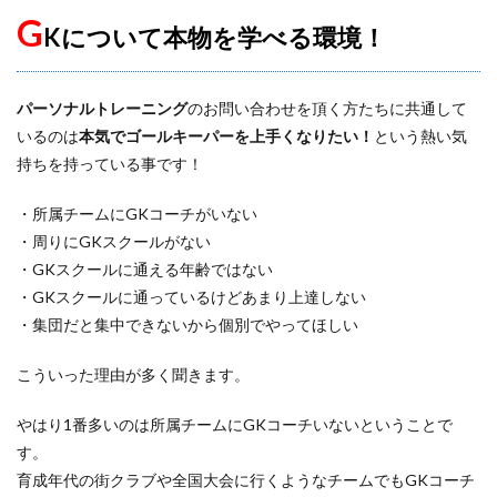
G
課題克服
負けず嫌い
責任ゾーン
Kについて本物を学べる環境！
起き上がり方
蹴る
身体能力
逆足
週6回
進入角度
進路
運動神経
パーソナルトレーニング
のお問い合わせを頂く方たちに共通して
運動能力
適度な運動量
選抜チーム
長野県
いるのは
本気でゴールキーパーを上手くなりたい！
という熱い気
間食
関東
関東GKキャンプ
集中力
静岡
持ちを持っている事です！
静視力
頭のプレースピード
食事
高円宮杯
・所属チームにGKコーチがいない
魂の守護神
鹿児島
鹿島アントラーズ
・周りにGKスクールがない
鹿島アントラーズジュニアユース
鹿島学園
・GKスクールに通える年齢ではない
・GKスクールに通っているけどあまり上達しない
検索
・集団だと集中できないから個別でやってほしい
こういった理由が多く聞きます。
やはり1番多いのは所属チームにGKコーチいないということで
す。
育成年代の街クラブや全国大会に行くようなチームでもGKコーチ