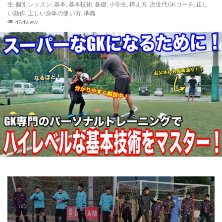
GK理論
GK練習
GK道具
GRASPIA
生
,
個別レッスン
,
基本
,
基本技術
,
基礎
,
小学生
,
構え方
,
次世代GKコーチ
,
正し
い動作
,
正しい身体の使い方
,
準備
hosoccer
iPhone
JFA
Jリーグ
484view
Jヴィレッジ
McDavid
NIKE
NTC
NTC U-14
Rugby School
Thailand international youth Cup
TJY
Twitter
U-14
urawareds
Xブロック
YouTube
YOUは何しに日本へ
ところざわさくらタウン
なでしこ
ゆるトレ
アウトプット
アジリティー
アタック
アトレティコ・マドリード
アリソン・ベッカ
アリソン・ベッカー
アルコルコン
アルビレックス新潟
イタリア
インターネット
インナーダイビング
エデルソン
エレボス
オブラク
カイザースラウテルン
カンテラ
キック
キャッチング
キャンプ
キーパーグローブ
キーパーコーチ