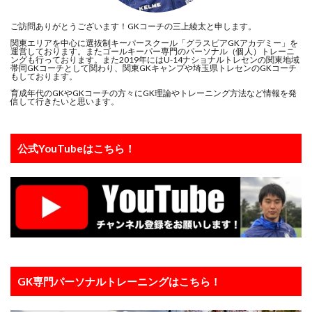
ご訪問ありがとうございます！GKコーチの三上綾太と申します。
関東エリアを中心に選抜制キーパースクール「グラスピアGKアカデミー」を
運営しております。またゴールキーパー専門のパーソナル（個人）トレーニ
ングも行っております。また2019年にはU-14ナショナルトレセンの関東地域
帯同GKコーチとして関わり、関東GKキャンプや埼玉県トレセンのGKコーチ
もしております。
育成年代のGKやGKコーチの方々にGK理論やトレーニング方法など情報を発
信して行きたいと思います。
公式YouTubeはこちら！
GK専門パーソナルトレーニングはこちら！