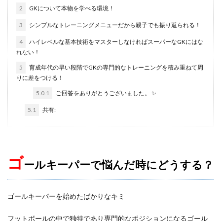
ラージョ
リカバリー
リツイート
2
GKについて本物を学べる環境！
リトリートライン
リバウンドメンタリティー
3
シンプルなトレーニングメニューだから親子でも振り返られる！
リバプール
レアルマドリー
レガネス
レッズ
4
ハイレベルな基本技術をマスターしなければスーパーなGKにはな
れない！
レッズユース
レベルアップ
ローリングダウン
三上綾太
三脚
上田綺世
下部組織
5
育成年代の早い段階でGKの専門的なトレーニングを積み重ねて周
りに差をつける！
世界基準
両足
中井卓大
中京大学
中国
5.0.1
ご回答をありがとうございました。 ✨
中学生
中学生GK
中山英樹
久保建英
5.1
共有:
京都サンガ
人
人の心も掴む
人工芝
人選
休む
休息
会津サントス
低弾道
体幹
体幹トレーニング
信頼
個人
個人に合わせた
個人トレーニング
個人レッスン
ゴ
ールキーパー
で悩んだ時にどうする？
個別トレーニング
個別レッスン
入間
入間向陽高校
八幡平
初心者
利き足
ゴールキーパーを始めたばかりなキミ
前園杯
前園真聖
前期
前橋育英
加藤順大
勉強
動体視力
北九州
右足
フットボールの中で独特であり専門的なポジションになるゴール