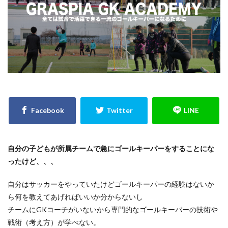
キーパースクール
ギシさん
ギラヴァンツ
ギラヴァンツ北九州
クラブチーム
クロス
クロスステップ
クロスボール
クールジャパン
グラスピア
グローバルエリート
コラプシング
コンサドーレ札幌
コーチング
ゴールキーパ
ゴールキーパー
ゴールキーパー練習
ゴールデンエイジ
サイドステップ
サイドボレー
サッカー少年
サッカー留学
ザスパクサツ群馬U-15
シュートストップ
シンガポール
ジャンプ
ジャンプ&キャッチ
ジュニア
ジュニアユース
自分の子どもが所属チームで急にゴールキーパーをすることにな
スウェーデン
スカウティング
スカウト
ったけど、、、
スカウトマン
ステッピング
ステップ
自分はサッカーをやっていたけどゴールキーパーの経験はないか
ストレス
スピード
スペイン
スポーツ科学部
ら何を教えてあげればいいか分からないし
スマートフォン
スーパーな基本技術
チームにGKコーチがいないから専門的なゴールキーパーの技術や
セカンドアクション
セカンドボール
タイ
戦術（考え方）が学べない。