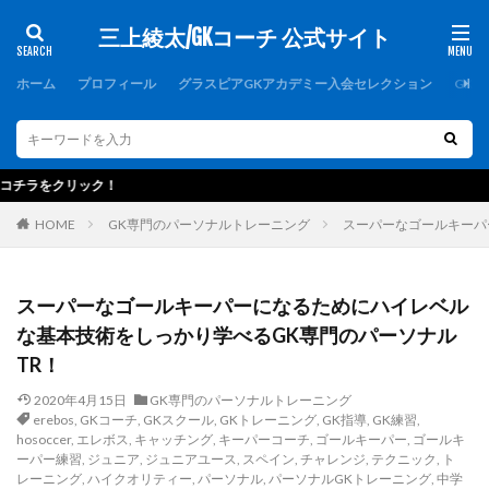
三上綾太/GKコーチ 公式サイト
カテゴリー
ホーム
プロフィール
グラスピアGKアカデミー入会セレクション
GK
タグ
1000人突破記念
1周年
1対1
2019
選抜制キーパースクー
2021年度
2歩
2種登録
erebos
HOME
GK専門のパーソナルトレーニング
スーパーなゴールキーパ
FCバルセロナ
FC東京U-15深川
GK
GKアカデミー
GKウェア
GKキャンプ
GKコーチ
GKコーチ育成コース
スーパーなゴールキーパーになるためにハイレベル
な基本技術をしっかり学べるGK専門のパーソナル
GKコーチ育成コーススタンダード
TR！
GKコーチ育成コースプレミアム
GKスクール
GKトレーニング
GKパンツ
GK初心者
2020年4月15日
GK専門のパーソナルトレーニング
erebos
,
GKコーチ
,
GKスクール
,
GKトレーニング
,
GK指導
,
GK練習
,
GK専門
GK専門パーソナルトレーニング
hosoccer
,
エレボス
,
キャッチング
,
キーパーコーチ
,
ゴールキーパー
,
ゴールキ
ーパー練習
,
ジュニア
,
ジュニアユース
,
スペイン
,
チャレンジ
,
テクニック
,
ト
GK専門パーソナルトレーニングの第一人者
GK指導
レーニング
,
ハイクオリティー
,
パーソナル
,
パーソナルGKトレーニング
,
中学