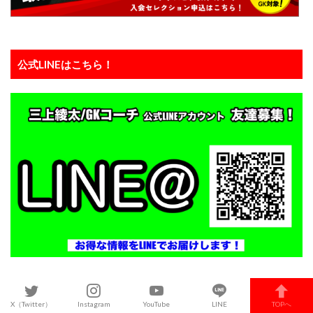
公式LINEはこちら！
【SNS】
X（Twitter）
Instagram
YouTube
LINE
TOPへ