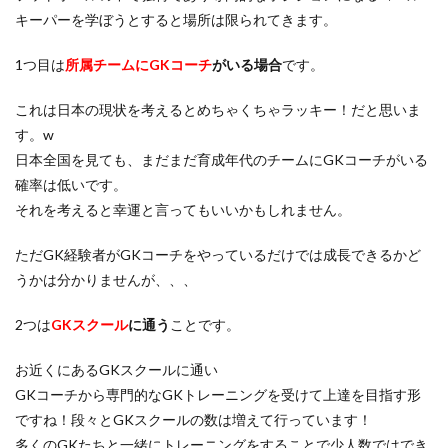
向上心
喜び
基本
基本技術
基礎
キーパーを学ぼうとすると場所は限られてきます。
埼玉
埼玉県
変わる
変化
大人
1つ目は
所属チームにGKコーチ
がいる場合
です。
大宮アルディージャ
大宮アルディージャユース
大谷幸輝
失敗
失敗は成功の元
失点を減らす
これは日本の現状を考えるとめちゃくちゃラッキー！だと思いま
す。w
子ども
完璧主義者
専門性
小6
日本全国を見ても、まだまだ育成年代のチームにGKコーチがいる
小学4年生
小学6年生
小学生
小学生GK
確率は低いです。
山岸範宏
山形
山梨学院
岩手
川口能活
それを考えると幸運と言ってもいいかもしれません。
川島永嗣
川越
左足
心のエネルギー
ただGK経験者がGKコーチをやっているだけでは成長できるかど
心技体
怒られる
怒る
怒鳴り声
怖い
うかは分かりませんが、、、
恐怖
意識
成績
成長
成長期
戦術
所沢
所沢ジュニアユース
所沢市
2つは
GKスクール
に通う
ことです。
技術のプレースピード
指導者
捨てゾーン
お近くにあるGKスクールに通い
攻撃参加
日本の課題
日本サッカー
GKコーチから専門的なGKトレーニングを受けて上達を目指す形
日本サッカー協会
日本人
日本代表
日本唯一
ですね！段々とGKスクールの数は増えて行っています！
時之栖
時間
最高の準備
有料
東京
多くのGKたちと一緒にトレーニングをすることで少人数ではでき