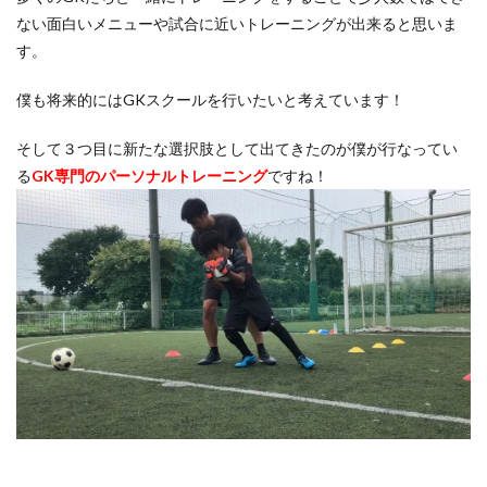
東京都
東川口市
東日本
東村山
ない面白いメニューや試合に近いトレーニングが出来ると思いま
す。
松本拓也
柏レイソル
構え方
横浜F.マリノスジュニアユース
横浜FCジュニアユース
僕も将来的にはGKスクールを行いたいと考えています！
次世代GKコーチ
止める
正しい動作
そして３つ目に新たな選択肢として出てきたのが僕が行なってい
正しい身体の使い方
武器
流経柏
浦和レッズ
る
GK専門のパーソナルトレーニング
ですね！
浦和レッズジュニアユース
浦和レッズユース
海外
海外サッカー
海外挑戦
海外留学
海外遠征
消極的なミス
清瀬
準備
炎の守護神
無料
狭山
留学
盛岡
眼球運動
睡眠
瞬間移動
瞬間視
知識
積極的なミス
究極の余裕
答え
素早さ
経験者
練習メニュー
練習着
練馬
考える
肘当て
背が伸びる
膝当て
航空公園
苦手克服
褒める
西川周作
西武新宿線
西武池袋線
記憶
試行錯誤