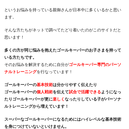
タイインターナショナルユースカップ
タイ遠征
というお悩みを持っている親御さんが日本中に多くいるかと思い
タクティクス
ダイビング
ダビド・デヘア
ます。
ダブルアクション
チャレンジ
チャンネル登録
チャンネル登録者数
ツイッター
テアシュテーゲン
そんな方たちがネットで調べてたどり着いたのがこのサイトだと
思います！
テア・シュテーゲン
ティポ・クルトワ
テクニック
ディストリビューション
ディフレクティング
多くの方が同じ悩みを抱えたゴールキーパーのお子さまを持って
トップ登録
トライ＆エラー＆トライ
トレセン
いる方たちです。
トレーニング
トレーニングウェア
ドイツ
そのお悩みを解決するために自分が
ゴールキーパー専門のパーソ
ナルトレーニング
を行なっています！
ドイツサッカー
ドリーム鹿児島
ドロップキック
ドンナルンマ
ドーパミン
ナイキ
ナショトレ
ゴールキーパーの
基本技術
は分かりやすく伝えたり
ナショナルトレセン
ノンアドレナリン
ゴールキーパーの
個人戦術
を伝えて
試合で活躍できる
ようになっ
ハイクオリティー
ハイボレー
ハイボール
たりゴールキーパーが更に
楽しく
なったりしている子がパーソナ
ルトレーニングから増えています！
ハーフボレー
バランス
バランス感覚
パス&サポート
パタヤ
パット
パリーゾーン
スーパーなゴールキーパーになるためにはハイレベルな基本技術
パンチング
パントキック
パーソナル
を身につけていないといけません。