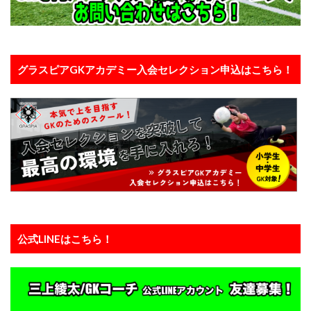
パーソナルGKトレーニング
パーソナルGK練習
パーソナルトレーニング
ビジョントレーニング
ビデオカメラ
ビルドアップ
フィジカル
グラスピアGKアカデミー入会セレクション申込はこちら！
フォーム
フォーリング
フットワーク
フロントダイビング
ブッフォン
ブレイクアウェイ
ブロッキング
プライベートトレーニング
プライベートレッスン
プレジャンプ
プレスキック
プレゼント企画
プレースピード
プレー中
プレー前
ヘタフェ
ボレーキック
ポジショニング
ポジティブ
ポゼッション
ポテンシャル
マインド
マクダビット
公式LINEはこちら！
マンチェスターC
マンチェスター・シティ
ミス
ミラン
メンタル
メーカー
モラタラス
モンテディオ
モンテディオ山形
ヤシン・トロフィー
ユベントス
ライナー性