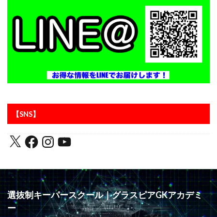
ラージョ
リカバリー
リツイート
リトリートライン
リバウンドメンタリティー
リバプール
レアルマドリー
レガネス
レッズ
レッズユース
レベルアップ
ローリングダウン
三上綾太
三脚
上田綺世
下部組織
世界基準
両足
中井卓大
中京大学
中国
中学生
中学生GK
中山英樹
久保建英
京都サンガ
人
人の心も掴む
人工芝
【SNS】
人選
休む
休息
会津サントス
低弾道
体幹
体幹トレーニング
信頼
個人
個人に合わせた
個人トレーニング
個人レッスン
個別トレーニング
個別レッスン
入間
入間向陽高校
八幡平
初心者
利き足
選抜制キーパースクール｜グラスピアGKアカデミ
前園杯
前園真聖
前期
前橋育英
ー
加藤順大
勉強
動体視力
北九州
右足