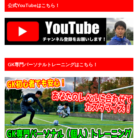
タイインターナショナルユースカップ
タイ遠征
公式YouTubeはこちら！
タクティクス
ダイビング
ダビド・デヘア
ダブルアクション
チャレンジ
チャンネル登録
チャンネル登録者数
ツイッター
テアシュテーゲン
テア・シュテーゲン
ティポ・クルトワ
テクニック
ディストリビューション
ディフレクティング
トップ登録
トライ＆エラー＆トライ
トレセン
GK専門パーソナルトレーニングはこちら！
トレーニング
トレーニングウェア
ドイツ
ドイツサッカー
ドリーム鹿児島
ドロップキック
ドンナルンマ
ドーパミン
ナイキ
ナショトレ
ナショナルトレセン
ノンアドレナリン
ハイクオリティー
ハイボレー
ハイボール
ハーフボレー
バランス
バランス感覚
パス&サポート
パタヤ
パット
パリーゾーン
パンチング
パントキック
パーソナル