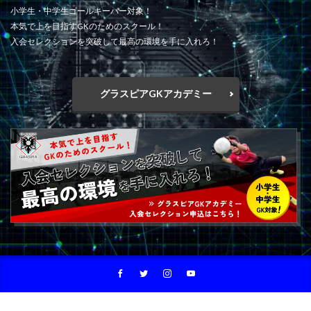
小学生・中学生ゴールキーパー対象！
向上心
喜び
基本
基本技術
基礎
本気で上を目指すGKのためのスクール！
埼玉
埼玉県
変わる
変化
大人
入会セレクションを突破して最高の環境を手に入れろ！
大宮アルディージャ
大宮アルディージャユース
大谷幸輝
失敗
失敗は成功の元
失点を減らす
グラスピアGKアカデミー
子ども
完璧主義者
専門性
小6
小学4年生
小学6年生
小学生
小学生GK
山岸範宏
山形
山梨学院
岩手
川口能活
川島永嗣
川越
左足
心のエネルギー
心技体
怒られる
怒る
怒鳴り声
怖い
恐怖
意識
成績
成長
成長期
戦術
所沢
所沢ジュニアユース
所沢市
技術のプレースピード
指導者
捨てゾーン
攻撃参加
日本の課題
日本サッカー
日本サッカー協会
日本人
日本代表
日本唯一
時之栖
時間
最高の準備
有料
東京