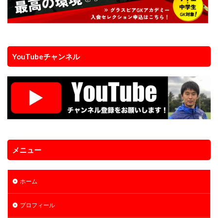
課題克服
負けず嫌い
責任ゾーン
起き上がり方
蹴る
身体能力
逆足
週6回
進入角度
進路
運動神経
運動能力
適度な運動量
選抜チーム
長野県
YouTubeチャンネル
間食
関東
関東GKキャンプ
集中力
静岡
静視力
頭のプレースピード
食事
高円宮杯
魂の守護神
鹿児島
鹿島アントラーズ
鹿島アントラーズジュニアユース
鹿島学園
検索
メニュー
ホーム
プロフィール