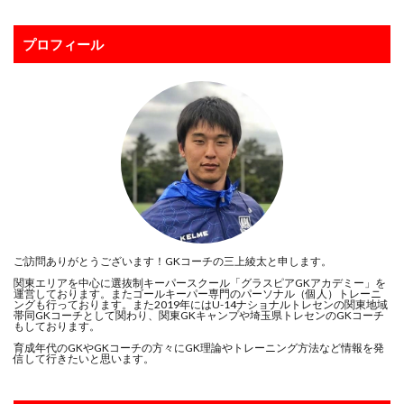
キーパースクール
ギシさん
ギラヴァンツ
ギラヴァンツ北九州
クラブチーム
クロス
プロフィール
クロスステップ
クロスボール
クールジャパン
グラスピア
グローバルエリート
コラプシング
コンサドーレ札幌
コーチング
ゴールキーパ
ゴールキーパー
ゴールキーパー練習
ゴールデンエイジ
サイドステップ
サイドボレー
サッカー少年
サッカー留学
ザスパクサツ群馬U-15
シュートストップ
シンガポール
ジャンプ
ジャンプ&キャッチ
ジュニア
ジュニアユース
ご訪問ありがとうございます！GKコーチの三上綾太と申します。
スウェーデン
スカウティング
スカウト
関東エリアを中心に選抜制キーパースクール「グラスピアGKアカデミー」を
運営しております。またゴールキーパー専門のパーソナル（個人）トレーニ
ングも行っております。また2019年にはU-14ナショナルトレセンの関東地域
スカウトマン
ステッピング
ステップ
帯同GKコーチとして関わり、関東GKキャンプや埼玉県トレセンのGKコーチ
もしております。
ストレス
スピード
スペイン
スポーツ科学部
育成年代のGKやGKコーチの方々にGK理論やトレーニング方法など情報を発
信して行きたいと思います。
スマートフォン
スーパーな基本技術
セカンドアクション
セカンドボール
タイ