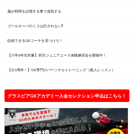
東京都
東川口市
東日本
東村山
脳が時間を記憶する事で成長する
松本拓也
柏レイソル
構え方
横浜F.マリノスジュニアユース
横浜FCジュニアユース
ゴールキーパのミスは許されない⁉︎
次世代GKコーチ
止める
正しい動作
信頼できるGKコーチを見つけろ！
正しい身体の使い方
武器
流経柏
浦和レッズ
浦和レッズジュニアユース
浦和レッズユース
海外
【小学6年生対象】所沢ジュニアユース体験練習会を開催中！
海外サッカー
海外挑戦
海外留学
海外遠征
消極的なミス
清瀬
準備
炎の守護神
【㊗️1周年！】GK専門のパーソナルトレーニング（個人レッスン）
無料
狭山
留学
盛岡
眼球運動
睡眠
瞬間移動
瞬間視
知識
グラスピアGKアカデミー入会セレクション申込はこちら！
積極的なミス
究極の余裕
答え
素早さ
経験者
練習メニュー
練習着
練馬
考える
肘当て
背が伸びる
膝当て
航空公園
苦手克服
褒める
西川周作
西武新宿線
西武池袋線
記憶
試行錯誤