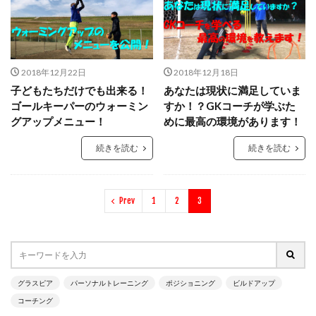
GK理論
GK練習
GK道具
GRASPIA
hosoccer
iPhone
JFA
Jリーグ
Jヴィレッジ
McDavid
NIKE
NTC
NTC U-14
Rugby School
2018年12月22日
2018年12月18日
子どもたちだけでも出来る！
あなたは現状に満足していま
Thailand international youth Cup
TJY
Twitter
ゴールキーパーのウォーミン
すか！？GKコーチが学ぶた
U-14
urawareds
Xブロック
YouTube
グアップメニュー！
めに最高の環境があります！
YOUは何しに日本へ
ところざわさくらタウン
続きを読む
続きを読む
なでしこ
ゆるトレ
アウトプット
アジリティー
アタック
アトレティコ・マドリード
アリソン・ベッカ
アリソン・ベッカー
Prev
1
2
3
アルコルコン
アルビレックス新潟
イタリア
インターネット
インナーダイビング
エデルソン
エレボス
オブラク
カイザースラウテルン
カンテラ
キック
キャッチング
キャンプ
グラスピア
パーソナルトレーニング
ポジショニング
ビルドアップ
キーパーグローブ
キーパーコーチ
コーチング