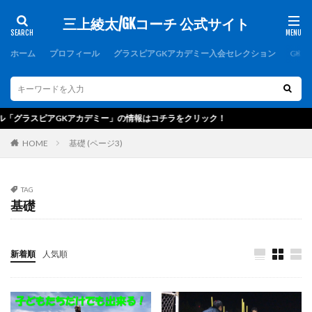
三上綾太/GKコーチ 公式サイト
カテゴリー
ホーム
プロフィール
グラスピアGKアカデミー入会セレクション
GK
タグ
1000人突破記念
1周年
1対1
2019
スピアGKアカデミー」の情報はコチラをクリック！
2021年度
2歩
2種登録
erebos
HOME
基礎 (ページ3)
FCバルセロナ
FC東京U-15深川
GK
GKアカデミー
GKウェア
GKキャンプ
TAG
GKコーチ
GKコーチ育成コース
基礎
GKコーチ育成コーススタンダード
GKコーチ育成コースプレミアム
GKスクール
新着順
人気順
GKトレーニング
GKパンツ
GK初心者
GK専門
GK専門パーソナルトレーニング
GK専門パーソナルトレーニングの第一人者
GK指導