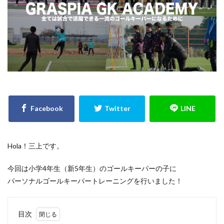
キーパースクール
ギシさん
ギラヴァンツ
ギラヴァンツ北九州
クラブチーム
クロス
クロスステップ
クロスボール
クールジャパン
グラスピア
グローバルエリート
コラプシング
コンサドーレ札幌
コーチング
ゴールキーパ
ゴールキーパー
ゴールキーパー練習
ゴールデンエイジ
サイドステップ
サイドボレー
サッカー少年
サッカー留学
ザスパクサツ群馬U-15
シュートストップ
シンガポール
ジャンプ
ジャンプ&キャッチ
ジュニア
ジュニアユース
Hola！三上です。
スウェーデン
スカウティング
スカウト
今回は小学4年生（新5年生）のゴールキーパーの子に
スカウトマン
ステッピング
ステップ
パーソナルゴールキーパートレーニングを行いました！
ストレス
スピード
スペイン
スポーツ科学部
スマートフォン
スーパーな基本技術
目次
セカンドアクション
セカンドボール
タイ