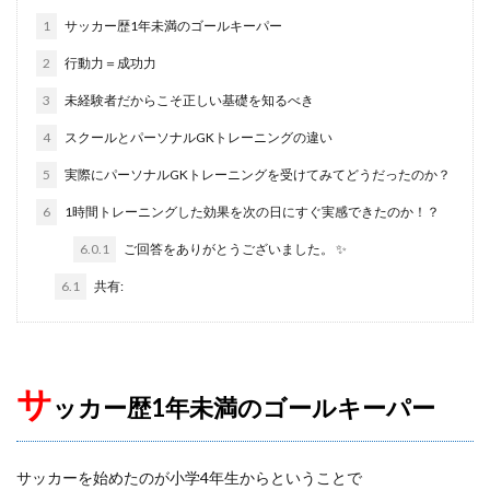
タイインターナショナルユースカップ
タイ遠征
1
サッカー歴1年未満のゴールキーパー
タクティクス
ダイビング
ダビド・デヘア
2
行動力＝成功力
ダブルアクション
チャレンジ
チャンネル登録
3
未経験者だからこそ正しい基礎を知るべき
チャンネル登録者数
ツイッター
テアシュテーゲン
4
スクールとパーソナルGKトレーニングの違い
テア・シュテーゲン
ティポ・クルトワ
テクニック
5
実際にパーソナルGKトレーニングを受けてみてどうだったのか？
ディストリビューション
ディフレクティング
トップ登録
トライ＆エラー＆トライ
トレセン
6
1時間トレーニングした効果を次の日にすぐ実感できたのか！？
トレーニング
トレーニングウェア
ドイツ
6.0.1
ご回答をありがとうございました。 ✨
ドイツサッカー
ドリーム鹿児島
ドロップキック
6.1
共有:
ドンナルンマ
ドーパミン
ナイキ
ナショトレ
ナショナルトレセン
ノンアドレナリン
ハイクオリティー
ハイボレー
ハイボール
サ
ッカー歴1年未満のゴールキーパー
ハーフボレー
バランス
バランス感覚
パス&サポート
パタヤ
パット
パリーゾーン
パンチング
パントキック
パーソナル
サッカーを始めたのが小学4年生からということで