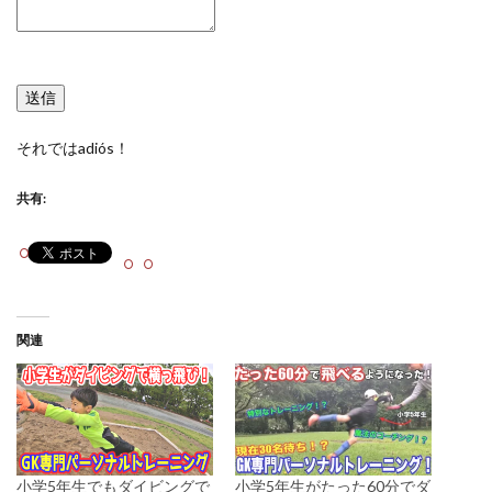
送信
それではadiós！
共有:
関連
小学5年生でもダイビングで
小学5年生がたった60分でダ