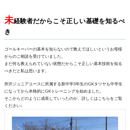
向上心
喜び
基本
基本技術
基礎
埼玉
埼玉県
変わる
変化
大人
未
経験者だからこそ正しい基礎を知るべ
大宮アルディージャ
大宮アルディージャユース
き
大谷幸輝
失敗
失敗は成功の元
失点を減らす
子ども
完璧主義者
専門性
小6
小学4年生
小学6年生
小学生
小学生GK
ゴールキーパーの基本を知らないので教えてほしいというお母様
からのご相談を受けていました。
山岸範宏
山形
山梨学院
岩手
川口能活
まだ何も教えられていない状態だからこそ正しい基本技術を知る
川島永嗣
川越
左足
心のエネルギー
べきだと私は思います。
心技体
怒られる
怒る
怒鳴り声
怖い
恐怖
意識
成績
成長
成長期
戦術
所沢ジュニアユースに所属する新中学3年生のGKタツヤも中学生
になってから本格的にGKトレーニングを始めました。
所沢
所沢ジュニアユース
所沢市
そこからどのように成長していったのか、詳しくはこちらをご覧
技術のプレースピード
指導者
捨てゾーン
ください↓
攻撃参加
日本の課題
日本サッカー
日本サッカー協会
日本人
日本代表
日本唯一
時之栖
時間
最高の準備
有料
東京