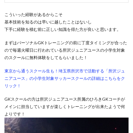
課題克服
負けず嫌い
責任ゾーン
こういった経験があるからこそ
起き上がり方
蹴る
身体能力
逆足
基本技術を知るのは早いに越したことはないし
週6回
進入角度
進路
運動神経
下手に経験を積む前に正しい知識を得た方が良いと思います。
運動能力
適度な運動量
選抜チーム
長野県
間食
関東
関東GKキャンプ
集中力
静岡
まずはパーソナルGKトレーニングの前に丁度タイミングが合った
ので毎週火曜日に行われている所沢ジュニアユースの小学生対象
静視力
頭のプレースピード
食事
高円宮杯
のスクールに無料体験をしてもらいました！
魂の守護神
鹿児島
鹿島アントラーズ
鹿島アントラーズジュニアユース
鹿島学園
東京から通うスクール生も！埼玉県所沢市で活動する「所沢ジュ
ニアユース」の小学生対象サッカースクールの詳細はこちらをク
検索
リック！
GKスクールの方は所沢ジュニアユース所属のひろきGKコーチが
メインに担当していますが楽しくトレーニングが出来たようで何
よりです！