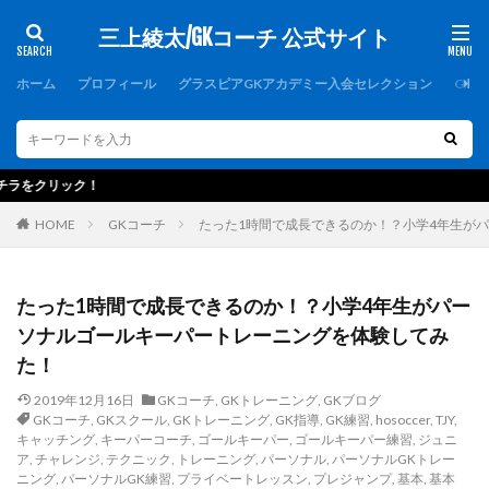
三上綾太/GKコーチ 公式サイト
カテゴリー
ホーム
プロフィール
グラスピアGKアカデミー入会セレクション
GK
タグ
1000人突破記念
1周年
1対1
2019
選抜制キーパースク
2021年度
2歩
2種登録
erebos
HOME
GKコーチ
たった1時間で成長できるのか！？小学4年生が
FCバルセロナ
FC東京U-15深川
GK
GKアカデミー
GKウェア
GKキャンプ
GKコーチ
GKコーチ育成コース
たった1時間で成長できるのか！？小学4年生がパー
ソナルゴールキーパートレーニングを体験してみ
GKコーチ育成コーススタンダード
た！
GKコーチ育成コースプレミアム
GKスクール
GKトレーニング
GKパンツ
GK初心者
2019年12月16日
GKコーチ
,
GKトレーニング
,
GKブログ
GKコーチ
,
GKスクール
,
GKトレーニング
,
GK指導
,
GK練習
,
hosoccer
,
TJY
,
GK専門
GK専門パーソナルトレーニング
キャッチング
,
キーパーコーチ
,
ゴールキーパー
,
ゴールキーパー練習
,
ジュニ
ア
,
チャレンジ
,
テクニック
,
トレーニング
,
パーソナル
,
パーソナルGKトレー
GK専門パーソナルトレーニングの第一人者
GK指導
ニング
,
パーソナルGK練習
,
プライベートレッスン
,
プレジャンプ
,
基本
,
基本