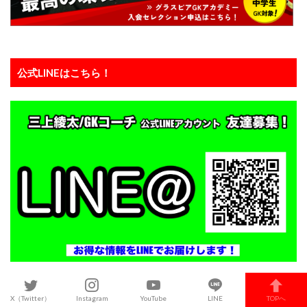
公式LINEはこちら！
X（Twitter）
Instagram
YouTube
LINE
TOPへ
【SNS】