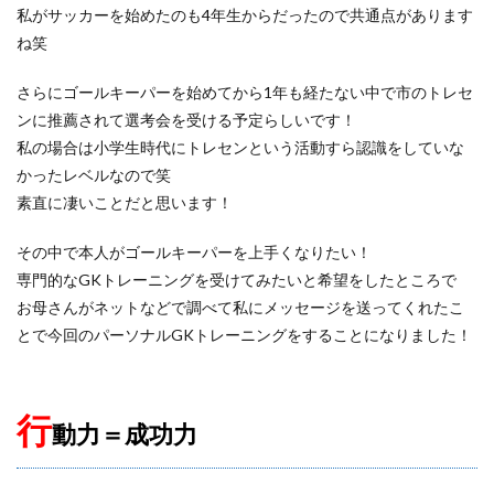
私がサッカーを始めたのも4年生からだったので共通点があります
パーソナルGKトレーニング
パーソナルGK練習
ね笑
パーソナルトレーニング
ビジョントレーニング
ビデオカメラ
ビルドアップ
フィジカル
さらにゴールキーパーを始めてから1年も経たない中で市のトレセ
フォーム
フォーリング
フットワーク
ンに推薦されて選考会を受ける予定らしいです！
私の場合は小学生時代にトレセンという活動すら認識をしていな
フロントダイビング
ブッフォン
ブレイクアウェイ
かったレベルなので笑
ブロッキング
プライベートトレーニング
素直に凄いことだと思います！
プライベートレッスン
プレジャンプ
プレスキック
プレゼント企画
プレースピード
プレー中
その中で本人がゴールキーパーを上手くなりたい！
専門的なGKトレーニングを受けてみたいと希望をしたところで
プレー前
ヘタフェ
ボレーキック
お母さんがネットなどで調べて私にメッセージを送ってくれたこ
ポジショニング
ポジティブ
ポゼッション
とで今回のパーソナルGKトレーニングをすることになりました！
ポテンシャル
マインド
マクダビット
マンチェスターC
マンチェスター・シティ
ミス
ミラン
メンタル
メーカー
モラタラス
行
動力＝成功力
モンテディオ
モンテディオ山形
ヤシン・トロフィー
ユベントス
ライナー性