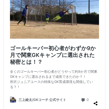
東京都
東川口市
東日本
東村山
松本拓也
柏レイソル
構え方
横浜F.マリノスジュニアユース
横浜FCジュニアユース
次世代GKコーチ
止める
正しい動作
正しい身体の使い方
武器
流経柏
浦和レッズ
浦和レッズジュニアユース
浦和レッズユース
海外
海外サッカー
海外挑戦
海外留学
海外遠征
消極的なミス
清瀬
準備
炎の守護神
無料
狭山
留学
盛岡
眼球運動
睡眠
瞬間移動
瞬間視
知識
積極的なミス
究極の余裕
答え
素早さ
経験者
練習メニュー
練習着
練馬
考える
肘当て
背が伸びる
膝当て
航空公園
苦手克服
褒める
西川周作
西武新宿線
西武池袋線
記憶
試行錯誤