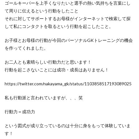
ゴールキーパーを上手くなりたいと選手の熱い気持ちを言葉にし
ラージョ
リカバリー
リツイート
て周りに伝えるという行動をしたこと
リトリートライン
リバウンドメンタリティー
それに対してサポートするお母様がインターネットで検索して探
リバプール
レアルマドリー
レガネス
レッズ
して私にコンタクトを取るという行動を起こしたこと。
レッズユース
レベルアップ
ローリングダウン
お子様とお母様の行動が今回のパーソナルGKトレーニングの機会
三上綾太
三脚
上田綺世
下部組織
を作ってくれました。
世界基準
両足
中井卓大
中京大学
中国
中学生
中学生GK
中山英樹
久保建英
お二人とも素晴らしい行動力だと思います！
行動を起こさないことには成功・成長はありません！
京都サンガ
人
人の心も掴む
人工芝
人選
休む
休息
会津サントス
低弾道
https://twitter.com/nakayama_gk/status/1103858517193089025
体幹
体幹トレーニング
信頼
個人
私も行動派と言われていますが、、、笑
個人に合わせた
個人トレーニング
個人レッスン
個別トレーニング
個別レッスン
入間
行動力＝成功力
入間向陽高校
八幡平
初心者
利き足
という図式が成り立っているのは十分に身をもって体験していま
前園杯
前園真聖
前期
前橋育英
す！
加藤順大
勉強
動体視力
北九州
右足