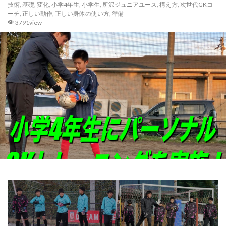
GK理論
GK練習
GK道具
GRASPIA
技術
,
基礎
,
変化
,
小学4年生
,
小学生
,
所沢ジュニアユース
,
構え方
,
次世代GKコ
ーチ
,
正しい動作
,
正しい身体の使い方
,
準備
hosoccer
iPhone
JFA
Jリーグ
3791view
Jヴィレッジ
McDavid
NIKE
NTC
NTC U-14
Rugby School
Thailand international youth Cup
TJY
Twitter
U-14
urawareds
Xブロック
YouTube
YOUは何しに日本へ
ところざわさくらタウン
なでしこ
ゆるトレ
アウトプット
アジリティー
アタック
アトレティコ・マドリード
アリソン・ベッカ
アリソン・ベッカー
アルコルコン
アルビレックス新潟
イタリア
インターネット
インナーダイビング
エデルソン
エレボス
オブラク
カイザースラウテルン
カンテラ
キック
キャッチング
キャンプ
キーパーグローブ
キーパーコーチ