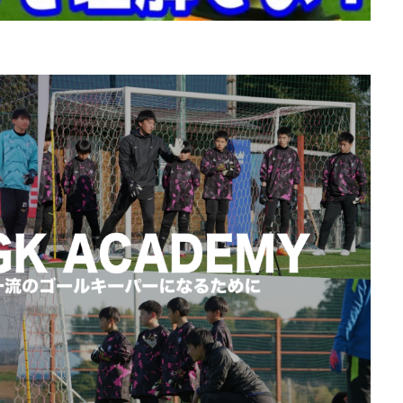
ブロッキング
プライベートトレーニング
プライベートレッスン
プレゼント企画
プレースピード
プレー中
プレー前
ヘタフ
ポジショニング
ポジティブ
ポゼッション
ポテンシャル
マ
マンチェスターC
マンチェスター・シティ
ミス
ミラン
メ
モンテディオ
モンテディオ山形
ヤシン・トロフィー
ユベントス
カバリー
リツイート
リトリートライン
リバウンドメンタリティー
レガネス
レッズ
レッズユース
レベルアップ
ローリング
脚
上田綺世
下部組織
世界基準
両足
中井卓大
中
生GK
中山英樹
久保建英
京都サンガ
人
人の心も掴む
休息
会津サントス
低弾道
体幹
体幹トレーニング
個人トレーニング
個人レッスン
個別トレーニング
個別レッス
八幡平
初心者
利き足
前園杯
前園真聖
前期
前
力
北九州
右足
向上心
喜び
基本
基本技術
る
変化
大人
大宮アルディージャ
大宮アルディージャユース
成功の元
失点を減らす
子ども
完璧主義者
専門性
小6