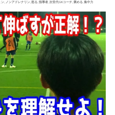
ミン
,
ノンアドレナリン
,
怒る
,
指導者
,
次世代GKコーチ
,
褒める
,
集中力
ゴールキーパー練習
ゴールデンエイジ
サイドステップ
サイド
サッカー留学
ザスパクサツ群馬U-15
シュートストップ
シンガ
チ
ジュニア
ジュニアユース
スウェーデン
スカウティング
ステッピング
ステップ
ストレス
スピード
スペイン
スーパーな基本技術
セカンドアクション
セカンドボール
タイ
ョナルユースカップ
タイ遠征
タクティクス
ダイビング
ダビ
チャレンジ
チャンネル登録
チャンネル登録者数
ツイッター
テア・シュテーゲン
ティポ・クルトワ
テクニック
ディスト
グ
トップ登録
トライ＆エラー＆トライ
トレセン
トレーニン
ア
ドイツ
ドイツサッカー
ドリーム鹿児島
ドロップキック
ナイキ
ナショトレ
ナショナルトレセン
ノンアドレナリン
ハ
ハイボール
ハーフボレー
バランス
バランス感覚
パス&サポ
ーゾーン
パンチング
パントキック
パーソナル
パーソナルG
パーソナルトレーニング
ビジョントレーニング
ビデオカメラ
フォーム
フォーリング
フットワーク
フロントダイビング
ブ