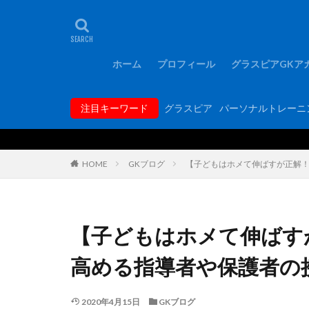
タグ
1000人突破記念
FCバルセロナ
ホーム
プロフィール
グラスピアGKア
GKコーチ育成コ
GKトレーニング
注目キーワード
グラスピア
パーソナルトレーニ
GK専門パーソナ
hosoccer
iP
Rugby School
HOME
GKブログ
【子どもはホメて伸ばすが正解
YouTube
Y
アジリティー
アルコルコン
【子どもはホメて伸ばす
エレボス
オ
高める指導者や保護者の
キーパーグローブ
ギラヴァンツ北九
2020年4月15日
GKブログ
グラスピア