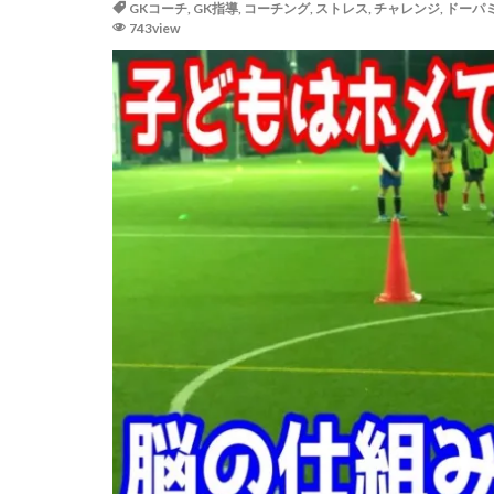
GKコーチ
,
GK指導
,
コーチング
,
ストレス
,
チャレンジ
,
ドーパ
ゴールキーパー
743view
サッカー少年
ジャンプ&キャッ
スカウトマン
スマートフォン
タイインターナシ
ダブルアクション
テアシュテーゲン
ディフレクティン
トレーニングウェ
ドーパミン
ハイボレー
パット
パリ
パーソナルGK練習
フィジカル