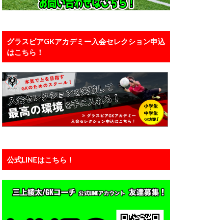
口能活
川島永嗣
い
恐怖
グラスピアGKアカデミー入会セレクション申込
はこちら！
カー
備
有料
え方
正しい動作
浦和レッズユース
準備
瞬間視
知識
公式LINEはこちら！
練馬
西川周作
ーン
神経
運動能力
力
静岡