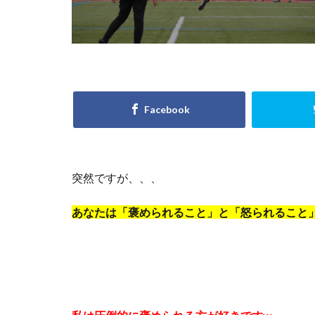
小学6年生
川越
左足
意識
成績
技術のプレースピ
日本サッカー協会
東京
東京都
横浜F.マリノスジ
正しい身体の使い
突然ですが、、、
海外
海外サ
炎の守護神
あなたは「褒められること」と「怒られること
積極的なミス
考える
肘当
西武新宿線
起き上がり方
適度な運動量