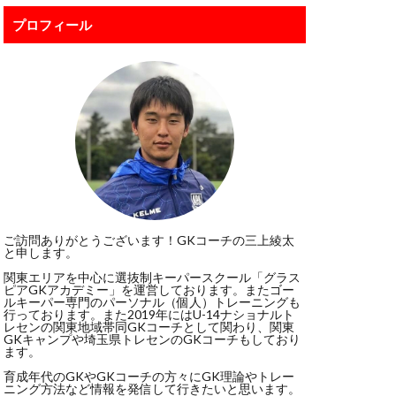
ボレー
プロフィール
ポール
ジャンプ
スカウト
スポーツ科学部
ド・デヘア
リビューション
グ
ご訪問ありがとうございます！GKコーチの三上綾太
と申します。
ドンナルンマ
関東エリアを中心に選抜制キーパースクール「グラス
イクオリティー
ピアGKアカデミー」を運営しております。またゴー
ルキーパー専門のパーソナル（個人）トレーニングも
ート
パタヤ
行っております。また2019年にはU-14ナショナルト
レセンの関東地域帯同GKコーチとして関わり、関東
Kトレーニング
GKキャンプや埼玉県トレセンのGKコーチもしており
ます。
ビルドアップ
育成年代のGKやGKコーチの方々にGK理論やトレー
ニング方法など情報を発信して行きたいと思います。
ッフォン