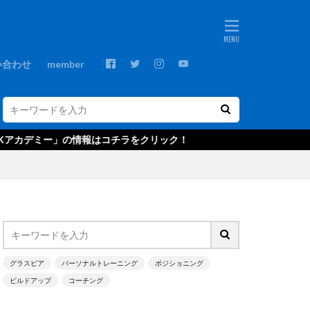
ebos
プ
GKコーチ
い合わせ
member
GKスクール
GRASPIA
C
NTC U-14
報はコチラをクリック！
ds
Xブロック
アウトプット
・ベッカー
グ
エデルソン
キャンプ
グラスピア
パーソナルトレーニング
ポジショニング
ビルドアップ
コーチング
クールジャパン
ゴールキーパ