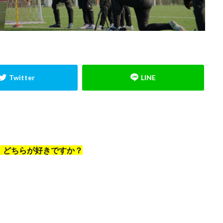
小学生
小学生GK
山岸範宏
山形
山梨学院
岩手
川
心のエネルギー
心技体
怒られる
怒る
怒鳴り声
怖
成長
成長期
戦術
所沢
所沢ジュニアユース
所沢市
ード
指導者
捨てゾーン
攻撃参加
日本の課題
日本サッ
日本人
日本代表
日本唯一
時之栖
時間
最高の準
東川口市
東日本
東村山
松本拓也
柏レイソル
構
ュニアユース
横浜FCジュニアユース
次世代GKコーチ
止める
方
武器
流経柏
浦和レッズ
浦和レッズジュニアユース
ッカー
海外挑戦
海外留学
海外遠征
消極的なミス
清瀬
無料
狭山
留学
盛岡
眼球運動
睡眠
瞬間移動
」どちらが好きですか？
究極の余裕
答え
素早さ
経験者
練習メニュー
練習着
て
背が伸びる
膝当て
航空公園
苦手克服
褒める
西武池袋線
記憶
試行錯誤
課題克服
負けず嫌い
責任ゾ
蹴る
身体能力
逆足
週6回
進入角度
進路
運動
選抜チーム
長野県
間食
関東
関東GKキャンプ
集中