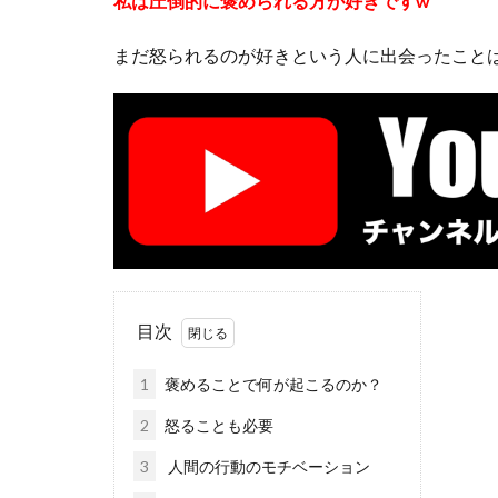
私は圧倒的に褒められる方が好きです
w
静視力
頭の
まだ怒られるのが好きという人に出会ったこと
鹿島アントラーズ
目次
1
褒めることで何が起こるのか？
2
怒ることも必要
3
人間の行動のモチベーション