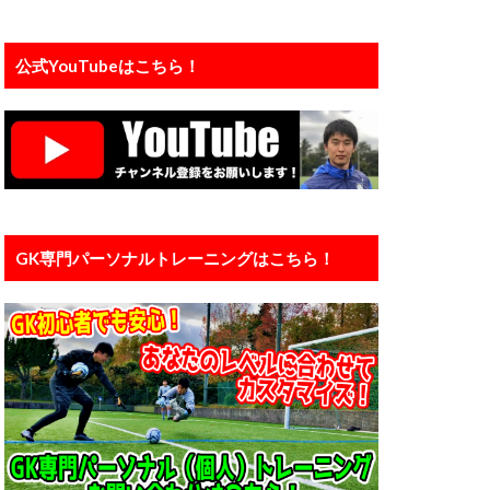
プレジャンプ
ェ
公式YouTubeはこちら！
インド
ンタル
メーカー
ライナー性
リバプール
ダウン
京大学
中国
GK専門パーソナルトレーニングはこちら！
人工芝
信頼
個人
ン
入間
橋育英
加藤順大
基礎
埼玉
大谷幸輝
小学4年生