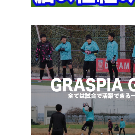
ブレイクアウェイ
プレスキック
ボレーキック
マクダビット
モラタラス
ラージョ
リ
レアルマドリー
三上綾太
三
中学生
中学
人選
休む
個人に合わせた
入間向陽高校
勉強
動体視
埼玉県
変わ
失敗
失敗は