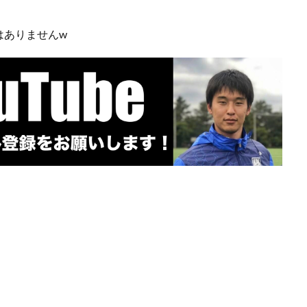
プレースピード
食事
高円宮杯
魂の守護神
鹿児島
鹿島
はありませんw
ジュニアユース
鹿島学園
検索