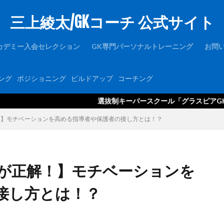
三上綾太/GKコーチ 公式サイト
1周年
1対1
2019
2021年度
2歩
2種登録
er
FC東京U-15深川
GK
GKアカデミー
GKウェア
GKキャン
カデミー入会セレクション
GK専門パーソナルトレーニング
お問
ース
GKコーチ育成コーススタンダード
GKコーチ育成コースプレミアム
GKパンツ
GK初心者
GK専門
GK専門パーソナルトレーニング
ング
ポジショニング
ビルドアップ
コーチング
ルトレーニングの第一人者
GK指導
GK理論
GK練習
GK道具
hone
JFA
Jリーグ
Jヴィレッジ
McDavid
NIKE
NT
選抜制キーパースクール「グラスピアGKアカデミー」の情
Thailand international youth Cup
TJY
Twitter
U-14
uraware
！】モチベーションを高める指導者や保護者の接し方とは！？
OUは何しに日本へ
ところざわさくらタウン
なでしこ
ゆるトレ
アタック
アトレティコ・マドリード
アリソン・ベッカ
アリソン
アルビレックス新潟
イタリア
インターネット
インナーダイビン
が正解！】モチベーションを
ブラク
カイザースラウテルン
カンテラ
キック
キャッチング
接し方とは！？
キーパーコーチ
キーパースクール
ギシさん
ギラヴァンツ
州
クラブチーム
クロス
クロスステップ
クロスボール
グローバルエリート
コラプシング
コンサドーレ札幌
コーチング