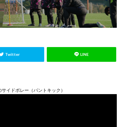
小学生
小学生GK
山岸範宏
山形
山梨学院
岩手
川
心のエネルギー
心技体
怒られる
怒る
怒鳴り声
怖
成長
成長期
戦術
所沢
所沢ジュニアユース
所沢市
ード
指導者
捨てゾーン
攻撃参加
日本の課題
日本サッ
日本人
日本代表
日本唯一
時之栖
時間
最高の準
東川口市
東日本
東村山
松本拓也
柏レイソル
構
ュニアユース
横浜FCジュニアユース
次世代GKコーチ
止める
方
武器
流経柏
浦和レッズ
浦和レッズジュニアユース
ッカー
海外挑戦
海外留学
海外遠征
消極的なミス
清瀬
無料
狭山
留学
盛岡
眼球運動
睡眠
瞬間移動
のサイドボレー（パントキック）
究極の余裕
答え
素早さ
経験者
練習メニュー
練習着
て
背が伸びる
膝当て
航空公園
苦手克服
褒める
西武池袋線
記憶
試行錯誤
課題克服
負けず嫌い
責任ゾ
蹴る
身体能力
逆足
週6回
進入角度
進路
運動
選抜チーム
長野県
間食
関東
関東GKキャンプ
集中