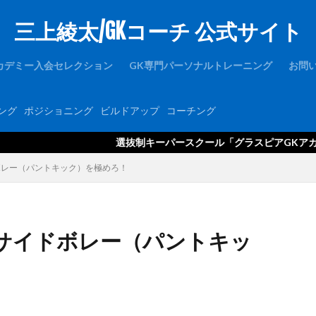
三上綾太/GKコーチ 公式サイト
1周年
1対1
2019
2021年度
2歩
2種登録
er
FC東京U-15深川
GK
GKアカデミー
GKウェア
GKキャン
カデミー入会セレクション
GK専門パーソナルトレーニング
お問
ース
GKコーチ育成コーススタンダード
GKコーチ育成コースプレミアム
GKパンツ
GK初心者
GK専門
GK専門パーソナルトレーニング
ング
ポジショニング
ビルドアップ
コーチング
ルトレーニングの第一人者
GK指導
GK理論
GK練習
GK道具
hone
JFA
Jリーグ
Jヴィレッジ
McDavid
NIKE
NT
選抜制キーパースクール「グラスピアGKアカデミー」の情報はコ
Thailand international youth Cup
TJY
Twitter
U-14
uraware
ボレー（パントキック）を極めろ！
OUは何しに日本へ
ところざわさくらタウン
なでしこ
ゆるトレ
アタック
アトレティコ・マドリード
アリソン・ベッカ
アリソン
アルビレックス新潟
イタリア
インターネット
インナーダイビン
サイドボレー（パントキッ
ブラク
カイザースラウテルン
カンテラ
キック
キャッチング
キーパーコーチ
キーパースクール
ギシさん
ギラヴァンツ
州
クラブチーム
クロス
クロスステップ
クロスボール
グローバルエリート
コラプシング
コンサドーレ札幌
コーチング