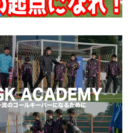
ブロッキング
プライベートトレーニング
プライベートレッスン
プレゼント企画
プレースピード
プレー中
プレー前
ヘタフ
ポジショニング
ポジティブ
ポゼッション
ポテンシャル
マ
マンチェスターC
マンチェスター・シティ
ミス
ミラン
メ
モンテディオ
モンテディオ山形
ヤシン・トロフィー
ユベントス
カバリー
リツイート
リトリートライン
リバウンドメンタリティー
レガネス
レッズ
レッズユース
レベルアップ
ローリング
脚
上田綺世
下部組織
世界基準
両足
中井卓大
中
生GK
中山英樹
久保建英
京都サンガ
人
人の心も掴む
休息
会津サントス
低弾道
体幹
体幹トレーニング
個人トレーニング
個人レッスン
個別トレーニング
個別レッス
八幡平
初心者
利き足
前園杯
前園真聖
前期
前
力
北九州
右足
向上心
喜び
基本
基本技術
る
変化
大人
大宮アルディージャ
大宮アルディージャユース
成功の元
失点を減らす
子ども
完璧主義者
専門性
小6