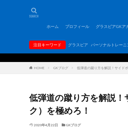
タグ
1000人突破記念
FCバルセロナ
ホーム
プロフィール
グラスピアGKア
GKコーチ育成コ
GKトレーニング
注目キーワード
グラスピア
パーソナルトレーニ
GK専門パーソナ
hosoccer
iP
Rugby School
HOME
GKブログ
低弾道の蹴り方を解説！サイド
YouTube
Y
アジリティー
アルコルコン
低弾道の蹴り方を解説！
エレボス
オ
ク）を極めろ！
キーパーグローブ
ギラヴァンツ北九
2020年4月22日
GKブログ
グラスピア