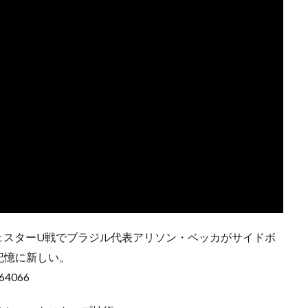
プレースピード
食事
高円宮杯
魂の守護神
鹿児島
鹿島
ジュニアユース
鹿島学園
検索
ェスターU戦でブラジル代表アリソン・ベッカがサイドボ
記憶に新しい。
664066