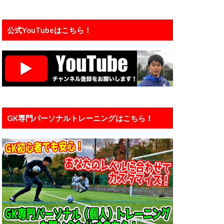
プレジャンプ
ェ
公式YouTubeはこちら！
インド
ンタル
メーカー
ライナー性
リバプール
ダウン
京大学
中国
GK専門パーソナルトレーニングはこちら！
人工芝
信頼
個人
ン
入間
橋育英
加藤順大
基礎
埼玉
大谷幸輝
小学4年生