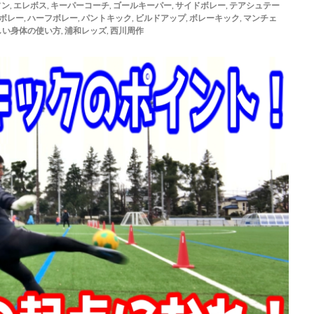
ソン
,
エレボス
,
キーパーコーチ
,
ゴールキーパー
,
サイドボレー
,
テアシュテー
ゴールキーパー練習
ゴールデンエイジ
サイドステップ
サイド
ボレー
,
ハーフボレー
,
パントキック
,
ビルドアップ
,
ボレーキック
,
マンチェ
しい身体の使い方
,
浦和レッズ
,
西川周作
サッカー留学
ザスパクサツ群馬U-15
シュートストップ
シンガ
チ
ジュニア
ジュニアユース
スウェーデン
スカウティング
ステッピング
ステップ
ストレス
スピード
スペイン
スーパーな基本技術
セカンドアクション
セカンドボール
タイ
ョナルユースカップ
タイ遠征
タクティクス
ダイビング
ダビ
チャレンジ
チャンネル登録
チャンネル登録者数
ツイッター
テア・シュテーゲン
ティポ・クルトワ
テクニック
ディスト
グ
トップ登録
トライ＆エラー＆トライ
トレセン
トレーニン
ア
ドイツ
ドイツサッカー
ドリーム鹿児島
ドロップキック
ナイキ
ナショトレ
ナショナルトレセン
ノンアドレナリン
ハ
ハイボール
ハーフボレー
バランス
バランス感覚
パス&サポ
ーゾーン
パンチング
パントキック
パーソナル
パーソナルG
パーソナルトレーニング
ビジョントレーニング
ビデオカメラ
フォーム
フォーリング
フットワーク
フロントダイビング
ブ