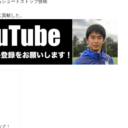
るシュートストップ技術
に貢献した。
ック！