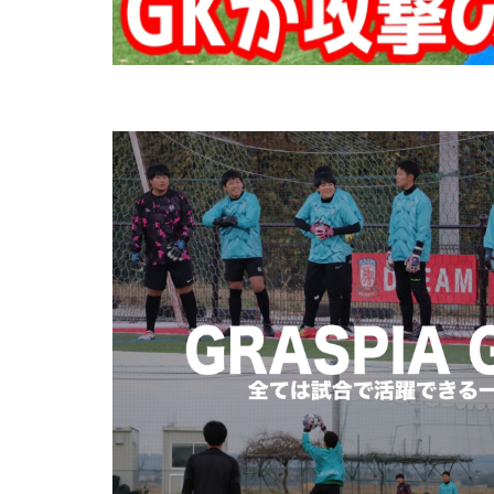
ブレイクアウェイ
プレスキック
ボレーキック
マクダビット
モラタラス
ラージョ
リ
レアルマドリー
三上綾太
三
中学生
中学
人選
休む
個人に合わせた
入間向陽高校
勉強
動体視
埼玉県
変わ
失敗
失敗は