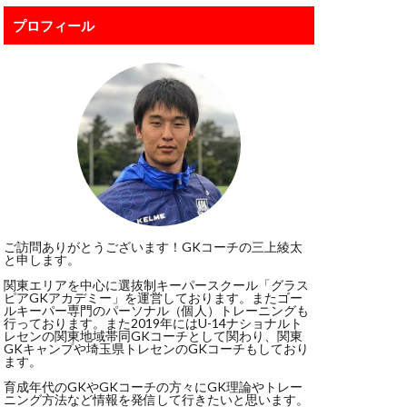
ボレー
プロフィール
ポール
ジャンプ
スカウト
スポーツ科学部
ド・デヘア
リビューション
グ
ご訪問ありがとうございます！GKコーチの三上綾太
と申します。
ドンナルンマ
関東エリアを中心に選抜制キーパースクール「グラス
イクオリティー
ピアGKアカデミー」を運営しております。またゴー
ルキーパー専門のパーソナル（個人）トレーニングも
ート
パタヤ
行っております。また2019年にはU-14ナショナルト
レセンの関東地域帯同GKコーチとして関わり、関東
Kトレーニング
GKキャンプや埼玉県トレセンのGKコーチもしており
ます。
ビルドアップ
育成年代のGKやGKコーチの方々にGK理論やトレー
ニング方法など情報を発信して行きたいと思います。
ッフォン