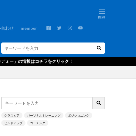
ebos
プ
GKコーチ
い合わせ
member
GKスクール
GRASPIA
C
NTC U-14
チラをクリック！
ds
Xブロック
アウトプット
・ベッカー
グ
エデルソン
キャンプ
グラスピア
パーソナルトレーニング
ポジショニング
ビルドアップ
コーチング
クールジャパン
ゴールキーパ