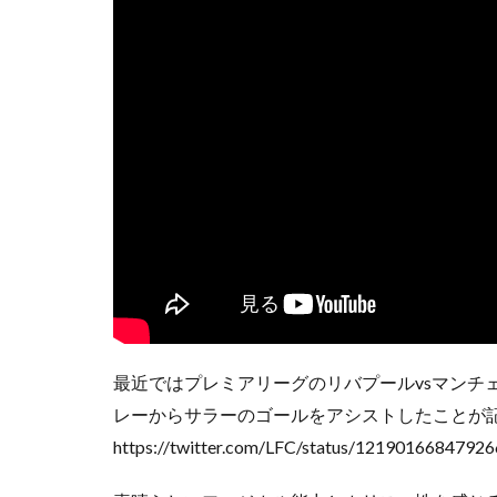
静視力
頭の
鹿島アントラーズ
最近ではプレミアリーグのリバプールvsマンチ
レーからサラーのゴールをアシストしたことが
https://twitter.com/LFC/status/1219016684792