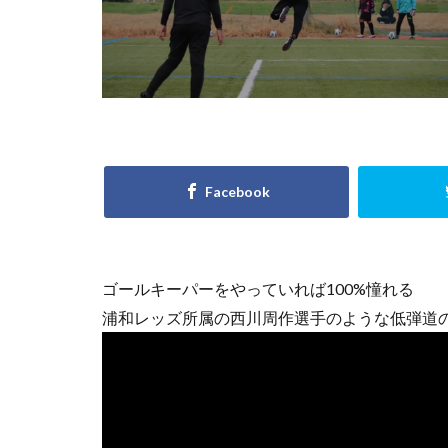
小学6年生
川越
左足
意識
成績
技術のプレースピ
日本サッカー協会
東京
東京都
横浜F.マリノスジ
正しい身体の使い
海外
海外サ
ゴールキーパーをやっていれば100%憧れる
炎の守護神
浦和レッズ所属の西川周作選手のような低弾道
積極的なミス
考える
肘当
西武新宿線
起き上がり方
適度な運動量