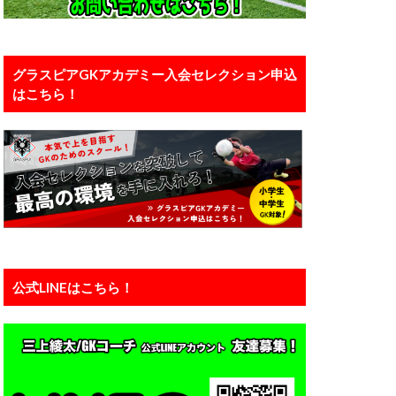
口能活
川島永嗣
い
恐怖
グラスピアGKアカデミー入会セレクション申込
はこちら！
カー
備
有料
え方
正しい動作
浦和レッズユース
準備
瞬間視
知識
公式LINEはこちら！
練馬
西川周作
ーン
神経
運動能力
力
静岡