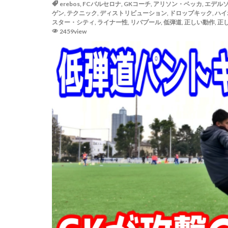
erebos
,
FCバルセロナ
,
GKコーチ
,
アリソン・ベッカ
,
エデル
ゴールキーパー
ゲン
,
テクニック
,
ディストリビューション
,
ドロップキック
,
ハイ
スター・シティ
,
ライナー性
,
リバプール
,
低弾道
,
正しい動作
,
正
サッカー少年
2459view
ジャンプ&キャッ
スカウトマン
スマートフォン
タイインターナシ
ダブルアクション
テアシュテーゲン
ディフレクティン
トレーニングウェ
ドーパミン
ハイボレー
パット
パリ
パーソナルGK練習
フィジカル