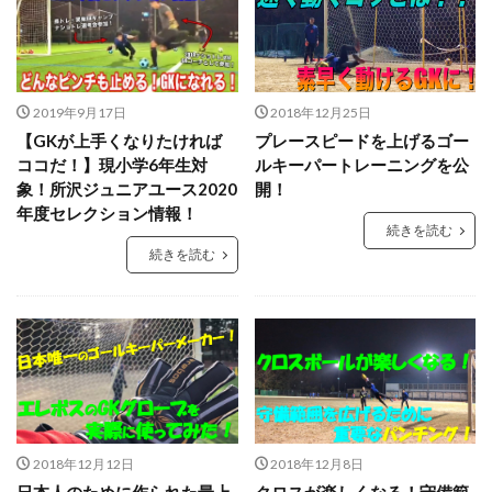
GK理論
GK練習
GK道具
GRASPIA
hosoccer
iPhone
JFA
Jリーグ
Jヴィレッジ
McDavid
NIKE
NTC
NTC U-14
Rugby School
2019年9月17日
2018年12月25日
【GKが上手くなりたければ
プレースピードを上げるゴー
Thailand international youth Cup
TJY
Twitter
ココだ！】現小学6年生対
ルキーパートレーニングを公
U-14
urawareds
Xブロック
YouTube
象！所沢ジュニアユース2020
開！
YOUは何しに日本へ
ところざわさくらタウン
年度セレクション情報！
続きを読む
なでしこ
ゆるトレ
アウトプット
続きを読む
アジリティー
アタック
アトレティコ・マドリード
アリソン・ベッカ
アリソン・ベッカー
アルコルコン
アルビレックス新潟
イタリア
インターネット
インナーダイビング
エデルソン
エレボス
オブラク
カイザースラウテルン
カンテラ
キック
キャッチング
キャンプ
2018年12月12日
2018年12月8日
キーパーグローブ
キーパーコーチ
日本人のために作られた最上
クロスが楽しくなる！守備範