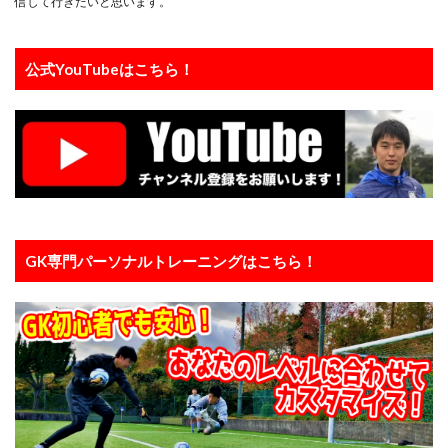
信して行きたいと思います。
ラージョ
リカバリー
リツイート
リトリートライン
リバウンドメンタリティー
公式YouTubeはこちら！
リバプール
レアルマドリー
レガネス
レッズ
レッズユース
レベルアップ
ローリングダウン
三上綾太
三脚
上田綺世
下部組織
世界基準
両足
中井卓大
中京大学
中国
中学生
中学生GK
中山英樹
久保建英
京都サンガ
人
人の心も掴む
人工芝
人選
休む
休息
会津サントス
低弾道
GK専門パーソナルトレーニングはこちら！
体幹
体幹トレーニング
信頼
個人
個人に合わせた
個人トレーニング
個人レッスン
個別トレーニング
個別レッスン
入間
入間向陽高校
八幡平
初心者
利き足
前園杯
前園真聖
前期
前橋育英
加藤順大
勉強
動体視力
北九州
右足