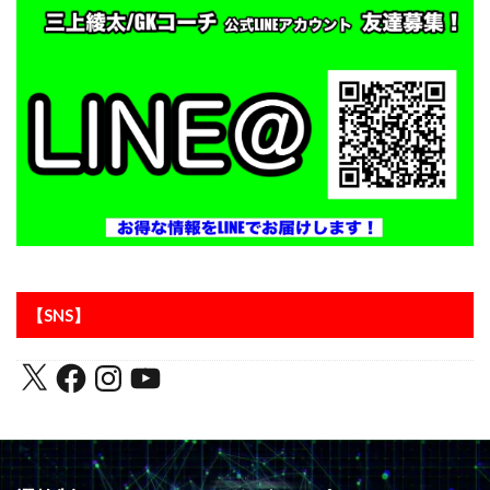
東京都
東川口市
東日本
東村山
松本拓也
柏レイソル
構え方
横浜F.マリノスジュニアユース
横浜FCジュニアユース
次世代GKコーチ
止める
正しい動作
正しい身体の使い方
武器
流経柏
浦和レッズ
浦和レッズジュニアユース
浦和レッズユース
海外
海外サッカー
海外挑戦
海外留学
海外遠征
消極的なミス
清瀬
準備
炎の守護神
無料
狭山
留学
盛岡
眼球運動
【SNS】
睡眠
瞬間移動
瞬間視
知識
積極的なミス
究極の余裕
答え
素早さ
経験者
練習メニュー
練習着
練馬
考える
肘当て
背が伸びる
膝当て
航空公園
苦手克服
褒める
西川周作
西武新宿線
西武池袋線
記憶
試行錯誤