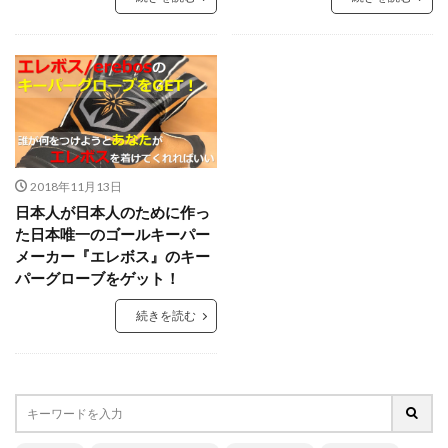
タイインターナショナルユースカップ
タイ遠征
タクティクス
ダイビング
ダビド・デヘア
ダブルアクション
チャレンジ
チャンネル登録
チャンネル登録者数
ツイッター
テアシュテーゲン
テア・シュテーゲン
ティポ・クルトワ
テクニック
ディストリビューション
ディフレクティング
2018年11月13日
トップ登録
トライ＆エラー＆トライ
トレセン
日本人が日本人のために作っ
トレーニング
トレーニングウェア
ドイツ
た日本唯一のゴールキーパー
ドイツサッカー
ドリーム鹿児島
ドロップキック
メーカー『エレボス』のキー
パーグローブをゲット！
ドンナルンマ
ドーパミン
ナイキ
ナショトレ
ナショナルトレセン
ノンアドレナリン
続きを読む
ハイクオリティー
ハイボレー
ハイボール
ハーフボレー
バランス
バランス感覚
パス&サポート
パタヤ
パット
パリーゾーン
パンチング
パントキック
パーソナル