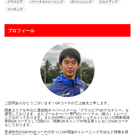
グラスピア
パーソナルトレーニング
ポジショニング
ビルドアップ
パーソナルGKトレーニング
パーソナルGK練習
コーチング
パーソナルトレーニング
ビジョントレーニング
ビデオカメラ
ビルドアップ
フィジカル
プロフィール
フォーム
フォーリング
フットワーク
フロントダイビング
ブッフォン
ブレイクアウェイ
ブロッキング
プライベートトレーニング
プライベートレッスン
プレジャンプ
プレスキック
プレゼント企画
プレースピード
プレー中
プレー前
ヘタフェ
ボレーキック
ポジショニング
ポジティブ
ポゼッション
ポテンシャル
マインド
マクダビット
ご訪問ありがとうございます！GKコーチの三上綾太と申します。
マンチェスターC
マンチェスター・シティ
ミス
関東エリアを中心に選抜制キーパースクール「グラスピアGKアカデミー」を
ミラン
メンタル
メーカー
モラタラス
運営しております。またゴールキーパー専門のパーソナル（個人）トレーニ
ングも行っております。また2019年にはU-14ナショナルトレセンの関東地域
帯同GKコーチとして関わり、関東GKキャンプや埼玉県トレセンのGKコーチ
モンテディオ
モンテディオ山形
もしております。
ヤシン・トロフィー
ユベントス
ライナー性
育成年代のGKやGKコーチの方々にGK理論やトレーニング方法など情報を発