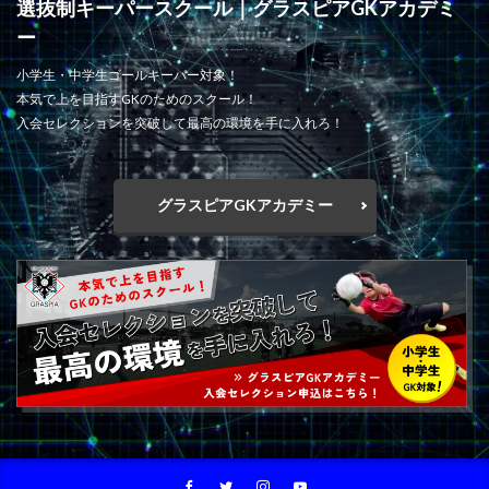
選抜制キーパースクール｜グラスピアGKアカデミ
課題克服
負けず嫌い
責任ゾーン
ー
起き上がり方
蹴る
身体能力
逆足
小学生・中学生ゴールキーパー対象！
週6回
進入角度
進路
運動神経
本気で上を目指すGKのためのスクール！
運動能力
適度な運動量
選抜チーム
長野県
入会セレクションを突破して最高の環境を手に入れろ！
間食
関東
関東GKキャンプ
集中力
静岡
静視力
頭のプレースピード
食事
高円宮杯
グラスピアGKアカデミー
魂の守護神
鹿児島
鹿島アントラーズ
鹿島アントラーズジュニアユース
鹿島学園
検索