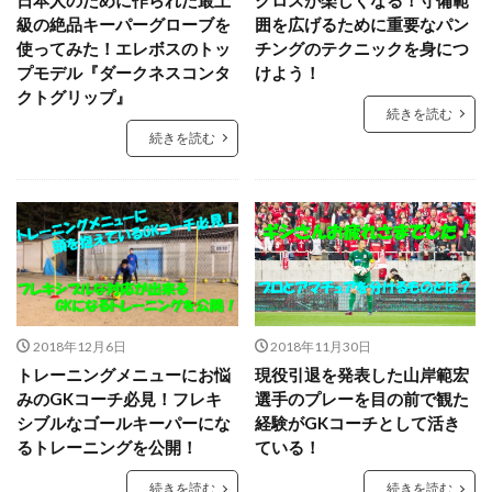
キーパースクール
ギシさん
ギラヴァンツ
級の絶品キーパーグローブを
囲を広げるために重要なパン
ギラヴァンツ北九州
クラブチーム
クロス
使ってみた！エレボスのトッ
チングのテクニックを身につ
プモデル『ダークネスコンタ
けよう！
クロスステップ
クロスボール
クールジャパン
クトグリップ』
グラスピア
グローバルエリート
コラプシング
続きを読む
続きを読む
コンサドーレ札幌
コーチング
ゴールキーパ
ゴールキーパー
ゴールキーパー練習
ゴールデンエイジ
サイドステップ
サイドボレー
サッカー少年
サッカー留学
ザスパクサツ群馬U-15
シュートストップ
シンガポール
ジャンプ
ジャンプ&キャッチ
ジュニア
ジュニアユース
スウェーデン
スカウティング
スカウト
2018年12月6日
2018年11月30日
スカウトマン
ステッピング
ステップ
トレーニングメニューにお悩
現役引退を発表した山岸範宏
みのGKコーチ必見！フレキ
選手のプレーを目の前で観た
ストレス
スピード
スペイン
スポーツ科学部
シブルなゴールキーパーにな
経験がGKコーチとして活き
スマートフォン
スーパーな基本技術
るトレーニングを公開！
ている！
セカンドアクション
セカンドボール
タイ
続きを読む
続きを読む