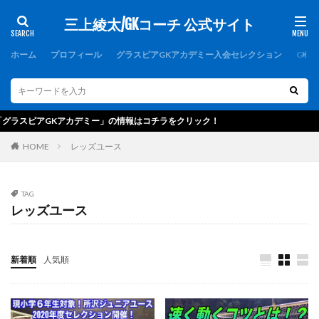
三上綾太/GKコーチ 公式サイト
カテゴリー
ホーム
プロフィール
グラスピアGKアカデミー入会セレクション
GK
タグ
1000人突破記念
1周年
1対1
2019
GKアカデミー」の情報はコチラをクリック！
2021年度
2歩
2種登録
erebos
HOME
レッズユース
FCバルセロナ
FC東京U-15深川
GK
GKアカデミー
GKウェア
GKキャンプ
TAG
GKコーチ
GKコーチ育成コース
レッズユース
GKコーチ育成コーススタンダード
GKコーチ育成コースプレミアム
GKスクール
新着順
人気順
GKトレーニング
GKパンツ
GK初心者
GK専門
GK専門パーソナルトレーニング
GK専門パーソナルトレーニングの第一人者
GK指導