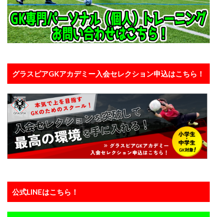
向上心
喜び
基本
基本技術
基礎
埼玉
埼玉県
変わる
変化
大人
大宮アルディージャ
大宮アルディージャユース
大谷幸輝
失敗
失敗は成功の元
失点を減らす
子ども
完璧主義者
専門性
小6
グラスピアGKアカデミー入会セレクション申込はこちら！
小学4年生
小学6年生
小学生
小学生GK
山岸範宏
山形
山梨学院
岩手
川口能活
川島永嗣
川越
左足
心のエネルギー
心技体
怒られる
怒る
怒鳴り声
怖い
恐怖
意識
成績
成長
成長期
戦術
所沢
所沢ジュニアユース
所沢市
技術のプレースピード
指導者
捨てゾーン
攻撃参加
日本の課題
日本サッカー
公式LINEはこちら！
日本サッカー協会
日本人
日本代表
日本唯一
時之栖
時間
最高の準備
有料
東京