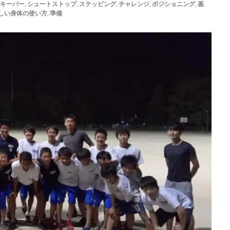
キーパー
,
シュートストップ
,
ステッピング
,
チャレンジ
,
ポジショニング
,
基
ゴールキーパー練習
ゴールデンエイジ
サイドステップ
サイド
しい身体の使い方
,
準備
サッカー留学
ザスパクサツ群馬U-15
シュートストップ
シンガ
チ
ジュニア
ジュニアユース
スウェーデン
スカウティング
ステッピング
ステップ
ストレス
スピード
スペイン
スーパーな基本技術
セカンドアクション
セカンドボール
タイ
ョナルユースカップ
タイ遠征
タクティクス
ダイビング
ダビ
チャレンジ
チャンネル登録
チャンネル登録者数
ツイッター
テア・シュテーゲン
ティポ・クルトワ
テクニック
ディスト
グ
トップ登録
トライ＆エラー＆トライ
トレセン
トレーニン
ア
ドイツ
ドイツサッカー
ドリーム鹿児島
ドロップキック
ナイキ
ナショトレ
ナショナルトレセン
ノンアドレナリン
ハ
ハイボール
ハーフボレー
バランス
バランス感覚
パス&サポ
ーゾーン
パンチング
パントキック
パーソナル
パーソナルG
パーソナルトレーニング
ビジョントレーニング
ビデオカメラ
フォーム
フォーリング
フットワーク
フロントダイビング
ブ