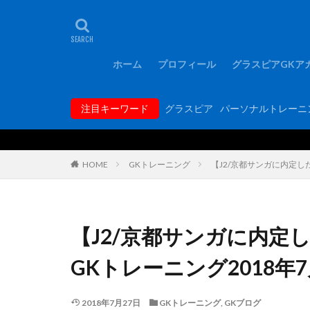
タグ
1000人突破記念
FCバルセロナ
ホーム
プロフィール
グラスピアGKア
GKコーチ育成コ
GKトレーニング
注目キーワード
グラスピア
パーソナルトレーニ
GK専門パーソナ
hosoccer
iP
Rugby School
HOME
GKトレーニング
【J2/京都サンガに内定し
YouTube
Y
アジリティー
アルコルコン
【J2/京都サンガに内定
エレボス
オ
GKトレーニング2018年
キーパーグローブ
ギラヴァンツ北九
2018年7月27日
GKトレーニング
,
GKブログ
グラスピア