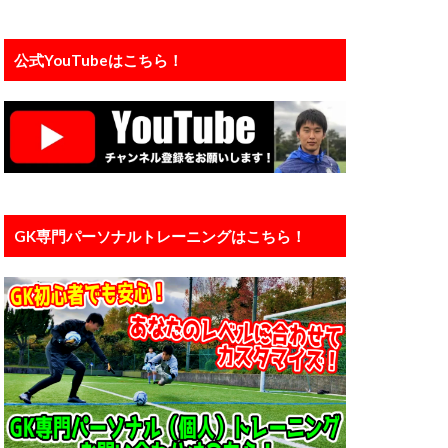
プレジャンプ
ェ
公式YouTubeはこちら！
インド
ンタル
メーカー
ライナー性
リバプール
ダウン
京大学
中国
GK専門パーソナルトレーニングはこちら！
人工芝
信頼
個人
ン
入間
橋育英
加藤順大
基礎
埼玉
大谷幸輝
小学4年生