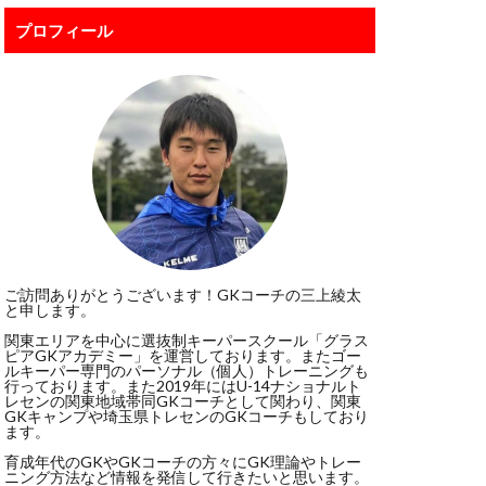
ボレー
プロフィール
ポール
ジャンプ
スカウト
スポーツ科学部
ド・デヘア
リビューション
グ
ご訪問ありがとうございます！GKコーチの三上綾太
と申します。
ドンナルンマ
関東エリアを中心に選抜制キーパースクール「グラス
イクオリティー
ピアGKアカデミー」を運営しております。またゴー
ルキーパー専門のパーソナル（個人）トレーニングも
ート
パタヤ
行っております。また2019年にはU-14ナショナルト
レセンの関東地域帯同GKコーチとして関わり、関東
Kトレーニング
GKキャンプや埼玉県トレセンのGKコーチもしており
ます。
ビルドアップ
育成年代のGKやGKコーチの方々にGK理論やトレー
ニング方法など情報を発信して行きたいと思います。
ッフォン