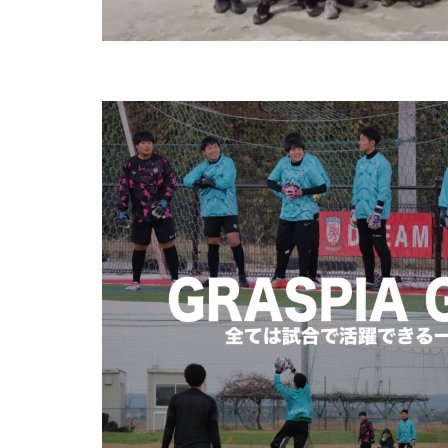
ブレイクアウェイ
プレスキック
ボレーキック
マクダビット
モラタラス
ラージョ
リ
レアルマドリー
三上綾太
三
中学生
中学
人選
休む
個人に合わせた
入間向陽高校
勉強
動体視
埼玉県
変わ
失敗
失敗は