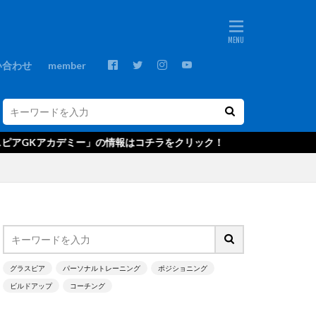
ebos
プ
GKコーチ
い合わせ
member
GKスクール
GRASPIA
C
NTC U-14
ー」の情報はコチラをクリック！
ds
Xブロック
アウトプット
・ベッカー
グ
エデルソン
キャンプ
グラスピア
パーソナルトレーニング
ポジショニング
ビルドアップ
コーチング
クールジャパン
ゴールキーパ