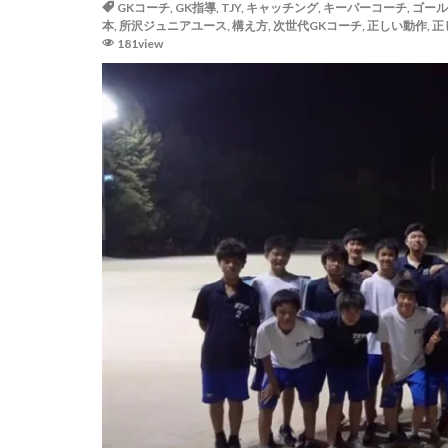
GKコーチ
,
GK指導
,
TJY
,
キャッチング
,
キーパーコーチ
,
ゴール
ゴールキーパー
本
,
所沢ジュニアユース
,
構え方
,
次世代GKコーチ
,
正しい動作
,
正
181view
サッカー少年
ジャンプ&キャッ
スカウトマン
スマートフォン
タイインターナシ
ダブルアクション
テアシュテーゲン
ディフレクティン
トレーニングウェ
ドーパミン
ハイボレー
パット
パリ
パーソナルGK練習
フィジカル