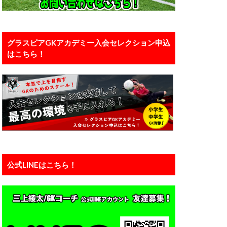
口能活
川島永嗣
い
恐怖
グラスピアGKアカデミー入会セレクション申込
はこちら！
カー
備
有料
え方
正しい動作
浦和レッズユース
準備
瞬間視
知識
公式LINEはこちら！
練馬
西川周作
ーン
神経
運動能力
力
静岡