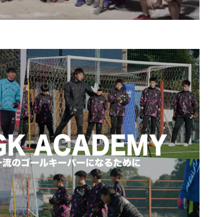
ブロッキング
プライベートトレーニング
プライベートレッスン
プレゼント企画
プレースピード
プレー中
プレー前
ヘタフ
ポジショニング
ポジティブ
ポゼッション
ポテンシャル
マ
マンチェスターC
マンチェスター・シティ
ミス
ミラン
メ
モンテディオ
モンテディオ山形
ヤシン・トロフィー
ユベントス
カバリー
リツイート
リトリートライン
リバウンドメンタリティー
レガネス
レッズ
レッズユース
レベルアップ
ローリング
脚
上田綺世
下部組織
世界基準
両足
中井卓大
中
生GK
中山英樹
久保建英
京都サンガ
人
人の心も掴む
休息
会津サントス
低弾道
体幹
体幹トレーニング
個人トレーニング
個人レッスン
個別トレーニング
個別レッス
八幡平
初心者
利き足
前園杯
前園真聖
前期
前
力
北九州
右足
向上心
喜び
基本
基本技術
る
変化
大人
大宮アルディージャ
大宮アルディージャユース
成功の元
失点を減らす
子ども
完璧主義者
専門性
小6