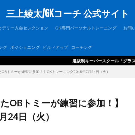
三上綾太/GKコーチ 公式サイト
1周年
1対1
2019
2021年度
2歩
2種登録
er
FC東京U-15深川
GK
GKアカデミー
GKウェア
GKキャン
カデミー入会セレクション
GK専門パーソナルトレーニング
お問
ース
GKコーチ育成コーススタンダード
GKコーチ育成コースプレミアム
GKパンツ
GK初心者
GK専門
GK専門パーソナルトレーニング
ング
ポジショニング
ビルドアップ
コーチング
ルトレーニングの第一人者
GK指導
GK理論
GK練習
GK道具
hone
JFA
Jリーグ
Jヴィレッジ
McDavid
NIKE
NT
選抜制キーパースクール「グラスピアGKアカデミ
Thailand international youth Cup
TJY
Twitter
U-14
uraware
たOBトミーが練習に参加！】GKトレーニング2018年7月24日（火）
OUは何しに日本へ
ところざわさくらタウン
なでしこ
ゆるトレ
アタック
アトレティコ・マドリード
アリソン・ベッカ
アリソン
アルビレックス新潟
イタリア
インターネット
インナーダイビン
したOBトミーが練習に参加！】
ブラク
カイザースラウテルン
カンテラ
キック
キャッチング
7月24日（火）
キーパーコーチ
キーパースクール
ギシさん
ギラヴァンツ
州
クラブチーム
クロス
クロスステップ
クロスボール
グローバルエリート
コラプシング
コンサドーレ札幌
コーチング