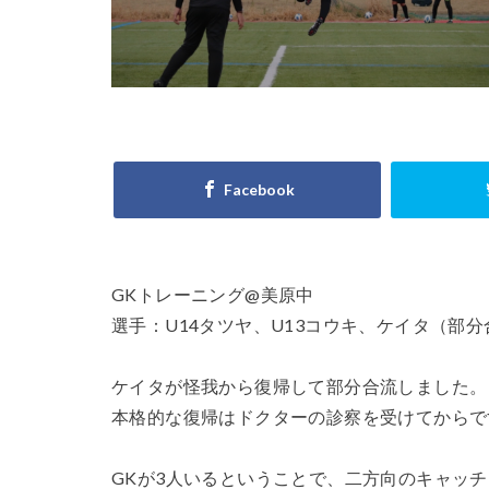
小学6年生
川越
左足
意識
成績
技術のプレースピ
日本サッカー協会
東京
東京都
横浜F.マリノスジ
正しい身体の使い
海外
海外サ
GKトレーニング@美原中
炎の守護神
選手：U14タツヤ、U13コウキ、ケイタ（部分
積極的なミス
ケイタが怪我から復帰して部分合流しました。
考える
肘当
本格的な復帰はドクターの診察を受けてからで
西武新宿線
起き上がり方
GKが3人いるということで、二方向のキャッ
適度な運動量