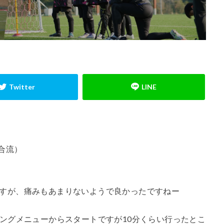
小学生
小学生GK
山岸範宏
山形
山梨学院
岩手
川
心のエネルギー
心技体
怒られる
怒る
怒鳴り声
怖
成長
成長期
戦術
所沢
所沢ジュニアユース
所沢市
ード
指導者
捨てゾーン
攻撃参加
日本の課題
日本サッ
日本人
日本代表
日本唯一
時之栖
時間
最高の準
東川口市
東日本
東村山
松本拓也
柏レイソル
構
ュニアユース
横浜FCジュニアユース
次世代GKコーチ
止める
方
武器
流経柏
浦和レッズ
浦和レッズジュニアユース
ッカー
海外挑戦
海外留学
海外遠征
消極的なミス
清瀬
無料
狭山
留学
盛岡
眼球運動
睡眠
瞬間移動
合流）
究極の余裕
答え
素早さ
経験者
練習メニュー
練習着
て
背が伸びる
膝当て
航空公園
苦手克服
褒める
すが、痛みもあまりないようで良かったですねー
西武池袋線
記憶
試行錯誤
課題克服
負けず嫌い
責任ゾ
蹴る
身体能力
逆足
週6回
進入角度
進路
運動
チングメニューからスタートですが10分くらい行ったとこ
選抜チーム
長野県
間食
関東
関東GKキャンプ
集中