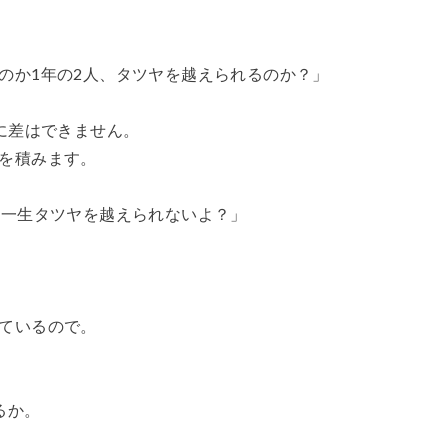
プレースピード
食事
高円宮杯
魂の守護神
鹿児島
鹿島
ジュニアユース
鹿島学園
のか1年の2人、タツヤを越えられるのか？」
検索
に差はできません。
を積みます。
ゃ一生タツヤを越えられないよ？」
ているので。
るか。