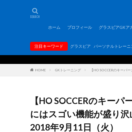
タグ
1000人突破記念
FCバルセロナ
ホーム
プロフィール
グラスピアGKア
GKコーチ育成コ
GKトレーニング
注目キーワード
グラスピア
パーソナルトレーニ
GK専門パーソナ
hosoccer
iP
Rugby School
HOME
GKトレーニング
【HO SOCCERのキー
YouTube
Y
アジリティー
アルコルコン
【HO SOCCERのキ
エレボス
オ
にはスゴい機能が盛り沢
キーパーグローブ
ギラヴァンツ北九
2018年9月11日（火）
グラスピア