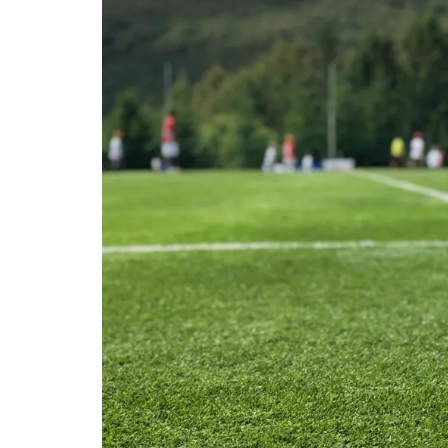
静視力
頭の
鹿島アントラーズ