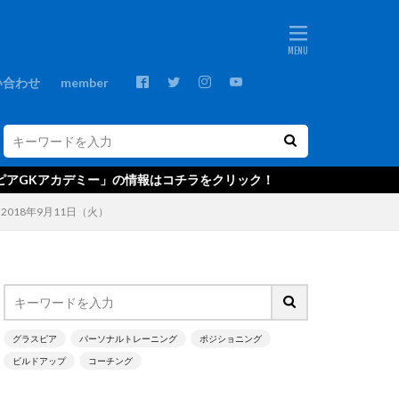
ebos
プ
GKコーチ
い合わせ
member
GKスクール
GRASPIA
C
NTC U-14
情報はコチラをクリック！
ds
Xブロック
018年9月11日（火）
アウトプット
・ベッカー
グ
エデルソン
キャンプ
グラスピア
パーソナルトレーニング
ポジショニング
ビルドアップ
コーチング
クールジャパン
ゴールキーパ