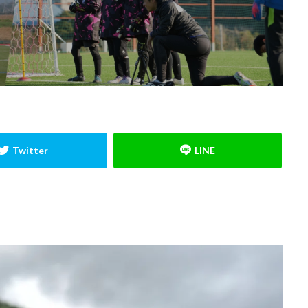
小学生
小学生GK
山岸範宏
山形
山梨学院
岩手
川
心のエネルギー
心技体
怒られる
怒る
怒鳴り声
怖
成長
成長期
戦術
所沢
所沢ジュニアユース
所沢市
ード
指導者
捨てゾーン
攻撃参加
日本の課題
日本サッ
日本人
日本代表
日本唯一
時之栖
時間
最高の準
東川口市
東日本
東村山
松本拓也
柏レイソル
構
ュニアユース
横浜FCジュニアユース
次世代GKコーチ
止める
方
武器
流経柏
浦和レッズ
浦和レッズジュニアユース
ッカー
海外挑戦
海外留学
海外遠征
消極的なミス
清瀬
無料
狭山
留学
盛岡
眼球運動
睡眠
瞬間移動
究極の余裕
答え
素早さ
経験者
練習メニュー
練習着
て
背が伸びる
膝当て
航空公園
苦手克服
褒める
西武池袋線
記憶
試行錯誤
課題克服
負けず嫌い
責任ゾ
蹴る
身体能力
逆足
週6回
進入角度
進路
運動
選抜チーム
長野県
間食
関東
関東GKキャンプ
集中