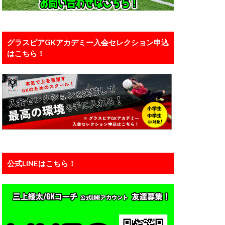
口能活
川島永嗣
い
恐怖
グラスピアGKアカデミー入会セレクション申込
はこちら！
カー
備
有料
え方
正しい動作
浦和レッズユース
準備
瞬間視
知識
公式LINEはこちら！
練馬
西川周作
ーン
神経
運動能力
力
静岡