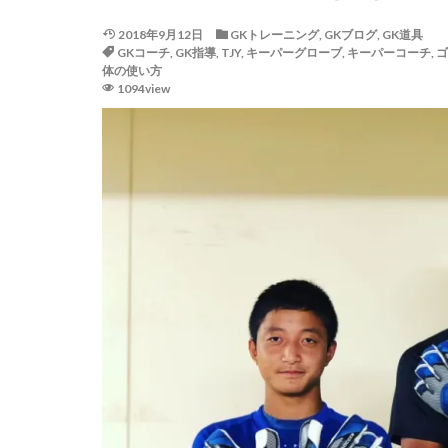
ゴールキーパー
2018年9月12日
GKトレーニング
,
GKブログ
,
GK道具
サッカー少年
GKコーチ
,
GK指導
,
TJY
,
キーパーグローブ
,
キーパーコーチ
,
ゴ
体の使い方
ジャンプ&キャッ
1094view
スカウトマン
スマートフォン
タイインターナシ
ダブルアクション
テアシュテーゲン
ディフレクティン
トレーニングウェ
ドーパミン
ハイボレー
パット
パリ
パーソナルGK練習
フィジカル