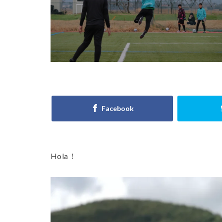
小学6年生
川越
左足
意識
成績
技術のプレースピ
日本サッカー協会
東京
東京都
横浜F.マリノスジ
正しい身体の使い
海外
海外サ
炎の守護神
Hola！
積極的なミス
考える
肘当
西武新宿線
起き上がり方
適度な運動量