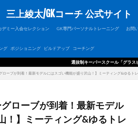
三上綾太/GKコーチ 公式サイト
1周年
1対1
2019
2021年度
2歩
2種登録
er
FC東京U-15深川
GK
GKアカデミー
GKウェア
GKキャン
カデミー入会セレクション
GK専門パーソナルトレーニング
お問
ース
GKコーチ育成コーススタンダード
GKコーチ育成コースプレミアム
GKパンツ
GK初心者
GK専門
GK専門パーソナルトレーニング
ング
ポジショニング
ビルドアップ
コーチング
ルトレーニングの第一人者
GK指導
GK理論
GK練習
GK道具
hone
JFA
Jリーグ
Jヴィレッジ
McDavid
NIKE
NT
選抜制キーパースクール「グラスピアGKアカデミー」の
Thailand international youth Cup
TJY
Twitter
U-14
uraware
パーグローブが到着！最新モデルにはスゴい機能が盛り沢山！】ミーティング&ゆるトレ2
OUは何しに日本へ
ところざわさくらタウン
なでしこ
ゆるトレ
アタック
アトレティコ・マドリード
アリソン・ベッカ
アリソン
アルビレックス新潟
イタリア
インターネット
インナーダイビン
ーパーグローブが到着！最新モデル
ブラク
カイザースラウテルン
カンテラ
キック
キャッチング
山！】ミーティング&ゆるトレ
キーパーコーチ
キーパースクール
ギシさん
ギラヴァンツ
州
クラブチーム
クロス
クロスステップ
クロスボール
グローバルエリート
コラプシング
コンサドーレ札幌
コーチング