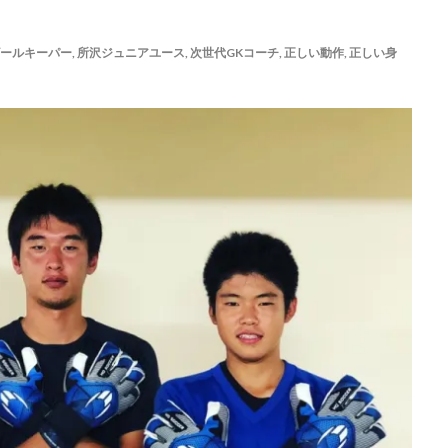
ゴールキーパー練習
ゴールデンエイジ
サイドステップ
サイド
サッカー留学
ザスパクサツ群馬U-15
シュートストップ
シンガ
ールキーパー
,
所沢ジュニアユース
,
次世代GKコーチ
,
正しい動作
,
正しい身
チ
ジュニア
ジュニアユース
スウェーデン
スカウティング
ステッピング
ステップ
ストレス
スピード
スペイン
スーパーな基本技術
セカンドアクション
セカンドボール
タイ
ョナルユースカップ
タイ遠征
タクティクス
ダイビング
ダビ
チャレンジ
チャンネル登録
チャンネル登録者数
ツイッター
テア・シュテーゲン
ティポ・クルトワ
テクニック
ディスト
グ
トップ登録
トライ＆エラー＆トライ
トレセン
トレーニン
ア
ドイツ
ドイツサッカー
ドリーム鹿児島
ドロップキック
ナイキ
ナショトレ
ナショナルトレセン
ノンアドレナリン
ハ
ハイボール
ハーフボレー
バランス
バランス感覚
パス&サポ
ーゾーン
パンチング
パントキック
パーソナル
パーソナルG
パーソナルトレーニング
ビジョントレーニング
ビデオカメラ
フォーム
フォーリング
フットワーク
フロントダイビング
ブ