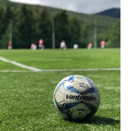
プレースピード
食事
高円宮杯
魂の守護神
鹿児島
鹿島
ジュニアユース
鹿島学園
検索