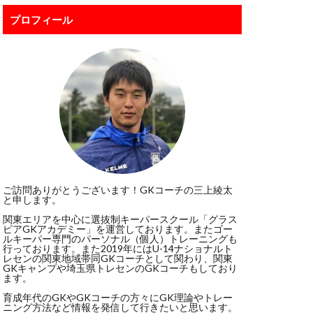
ボレー
プロフィール
ポール
ジャンプ
スカウト
スポーツ科学部
ド・デヘア
リビューション
グ
ご訪問ありがとうございます！GKコーチの三上綾太
と申します。
ドンナルンマ
関東エリアを中心に選抜制キーパースクール「グラス
イクオリティー
ピアGKアカデミー」を運営しております。またゴー
ルキーパー専門のパーソナル（個人）トレーニングも
ート
パタヤ
行っております。また2019年にはU-14ナショナルト
レセンの関東地域帯同GKコーチとして関わり、関東
Kトレーニング
GKキャンプや埼玉県トレセンのGKコーチもしており
ます。
ビルドアップ
育成年代のGKやGKコーチの方々にGK理論やトレー
ニング方法など情報を発信して行きたいと思います。
ッフォン