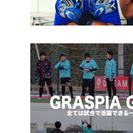
ブレイクアウェイ
プレスキック
ボレーキック
マクダビット
モラタラス
ラージョ
リ
レアルマドリー
三上綾太
三
中学生
中学
人選
休む
個人に合わせた
入間向陽高校
勉強
動体視
埼玉県
変わ
失敗
失敗は