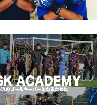
ブロッキング
プライベートトレーニング
プライベートレッスン
プレゼント企画
プレースピード
プレー中
プレー前
ヘタフ
ポジショニング
ポジティブ
ポゼッション
ポテンシャル
マ
マンチェスターC
マンチェスター・シティ
ミス
ミラン
メ
モンテディオ
モンテディオ山形
ヤシン・トロフィー
ユベントス
カバリー
リツイート
リトリートライン
リバウンドメンタリティー
レガネス
レッズ
レッズユース
レベルアップ
ローリング
脚
上田綺世
下部組織
世界基準
両足
中井卓大
中
生GK
中山英樹
久保建英
京都サンガ
人
人の心も掴む
休息
会津サントス
低弾道
体幹
体幹トレーニング
個人トレーニング
個人レッスン
個別トレーニング
個別レッス
八幡平
初心者
利き足
前園杯
前園真聖
前期
前
力
北九州
右足
向上心
喜び
基本
基本技術
る
変化
大人
大宮アルディージャ
大宮アルディージャユース
成功の元
失点を減らす
子ども
完璧主義者
専門性
小6