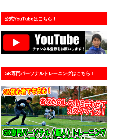
プレジャンプ
ェ
公式YouTubeはこちら！
インド
ンタル
メーカー
ライナー性
リバプール
ダウン
京大学
中国
GK専門パーソナルトレーニングはこちら！
人工芝
信頼
個人
ン
入間
橋育英
加藤順大
基礎
埼玉
大谷幸輝
小学4年生