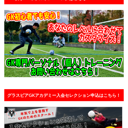
東京都
東川口市
東日本
東村山
松本拓也
柏レイソル
構え方
横浜F.マリノスジュニアユース
横浜FCジュニアユース
次世代GKコーチ
止める
正しい動作
正しい身体の使い方
武器
流経柏
浦和レッズ
浦和レッズジュニアユース
浦和レッズユース
海外
海外サッカー
海外挑戦
海外留学
海外遠征
消極的なミス
清瀬
準備
炎の守護神
無料
狭山
留学
盛岡
眼球運動
睡眠
瞬間移動
瞬間視
知識
積極的なミス
究極の余裕
答え
素早さ
グラスピアGKアカデミー入会セレクション申込はこちら！
経験者
練習メニュー
練習着
練馬
考える
肘当て
背が伸びる
膝当て
航空公園
苦手克服
褒める
西川周作
西武新宿線
西武池袋線
記憶
試行錯誤