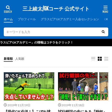
三上綾太/GKコーチ 公式サイト
カテゴリー
ホーム
プロフィール
グラスピアGKアカデミー入会セレクション
GK
タグ
1000人突破記念
1周年
1対1
2019
アカデミー」の情報はコチラをクリック！
2021年度
2歩
2種登録
erebos
FCバルセロナ
FC東京U-15深川
GK
新着順
人気順
GKアカデミー
GKウェア
GKキャンプ
GKコーチ
GKコーチ育成コース
GKコーチ育成コーススタンダード
GKコーチ育成コースプレミアム
GKスクール
GKトレーニング
GKパンツ
GK初心者
GK専門
GK専門パーソナルトレーニング
2019年11月19日
2019年11月18日
GK専門パーソナルトレーニングの第一人者
GK指導
【現代GK必須！】こぼれ球
試行錯誤の先にある『時短』