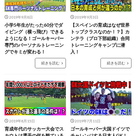
タイインターナショナルユースカップ
タイ遠征
タクティクス
ダイビング
ダビド・デヘア
2019年9月8日
2019年9月3日
ダブルアクション
チャレンジ
チャンネル登録
小学5年生がたった60分でダ
【スペインの育成はなぜ世界
チャンネル登録者数
ツイッター
テアシュテーゲン
イビング（横っ飛び）できる
トップクラスなのか！？】カ
ようになる！ゴールキーパー
ンテラ（プロ下部組織）合同
テア・シュテーゲン
ティポ・クルトワ
テクニック
専門のパーソナルトレーニン
トレーニングキャンプに潜
ディストリビューション
ディフレクティング
グでキミが変わる！
入！
トップ登録
トライ＆エラー＆トライ
トレセン
続きを読む
続きを読む
トレーニング
トレーニングウェア
ドイツ
ドイツサッカー
ドリーム鹿児島
ドロップキック
ドンナルンマ
ドーパミン
ナイキ
ナショトレ
ナショナルトレセン
ノンアドレナリン
ハイクオリティー
ハイボレー
ハイボール
ハーフボレー
バランス
バランス感覚
2019年8月15日
2019年7月11日
パス&サポート
パタヤ
パット
パリーゾーン
育成年代のサッカー大会でス
ゴールキーパー大国ドイツで
パンチング
パントキック
パーソナル
カウトは選手の何を観ている
チャレンジする日本人GK！