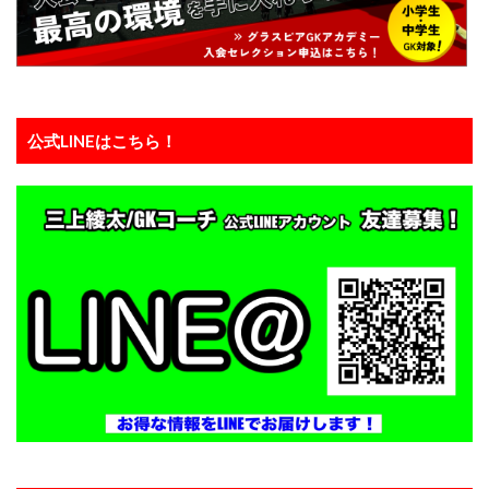
課題克服
負けず嫌い
責任ゾーン
起き上がり方
蹴る
身体能力
逆足
週6回
進入角度
進路
運動神経
運動能力
適度な運動量
選抜チーム
長野県
公式LINEはこちら！
間食
関東
関東GKキャンプ
集中力
静岡
静視力
頭のプレースピード
食事
高円宮杯
魂の守護神
鹿児島
鹿島アントラーズ
鹿島アントラーズジュニアユース
鹿島学園
検索