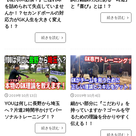
GK理論
GK練習
GK道具
GRASPIA
を詰められて失点していませ
と『喜び』とは！？
hosoccer
iPhone
JFA
Jリーグ
んか！？セカンドボールの対
続きを読む
応力がGK人生を大きく変え
Jヴィレッジ
McDavid
NIKE
NTC
る！？
NTC U-14
Rugby School
続きを読む
Thailand international youth Cup
TJY
Twitter
U-14
urawareds
Xブロック
YouTube
YOUは何しに日本へ
ところざわさくらタウン
なでしこ
ゆるトレ
アウトプット
アジリティー
アタック
アトレティコ・マドリード
アリソン・ベッカ
アリソン・ベッカー
アルコルコン
アルビレックス新潟
イタリア
2019年10月13日
2019年10月4日
インターネット
インナーダイビング
エデルソン
YOUは何しに長野から埼玉
細かい部分に『こだわり』を
へ？片道2時間半かけてパー
持っていますか？ゴールを守
エレボス
オブラク
カイザースラウテルン
ソナルトレーニング！？
るための理論を分かりやすく
カンテラ
キック
キャッチング
キャンプ
伝える！！
続きを読む
キーパーグローブ
キーパーコーチ
続きを読む