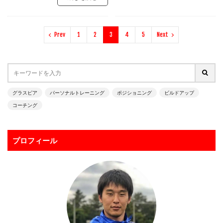
ラージョ
リカバリー
リツイート
リトリートライン
リバウンドメンタリティー
Prev
1
2
3
4
5
Next
リバプール
レアルマドリー
レガネス
レッズ
レッズユース
レベルアップ
ローリングダウン
三上綾太
三脚
上田綺世
下部組織
世界基準
両足
中井卓大
中京大学
中国
グラスピア
パーソナルトレーニング
ポジショニング
ビルドアップ
中学生
中学生GK
中山英樹
久保建英
コーチング
京都サンガ
人
人の心も掴む
人工芝
人選
休む
休息
会津サントス
低弾道
プロフィール
体幹
体幹トレーニング
信頼
個人
個人に合わせた
個人トレーニング
個人レッスン
個別トレーニング
個別レッスン
入間
入間向陽高校
八幡平
初心者
利き足
前園杯
前園真聖
前期
前橋育英
加藤順大
勉強
動体視力
北九州
右足