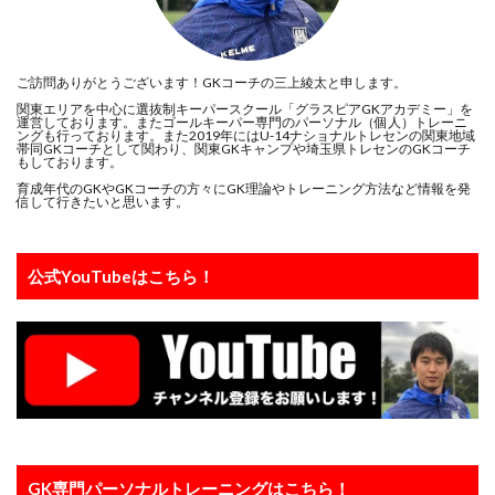
向上心
喜び
基本
基本技術
基礎
埼玉
埼玉県
変わる
変化
大人
ご訪問ありがとうございます！GKコーチの三上綾太と申します。
大宮アルディージャ
大宮アルディージャユース
関東エリアを中心に選抜制キーパースクール「グラスピアGKアカデミー」を
大谷幸輝
失敗
失敗は成功の元
失点を減らす
運営しております。またゴールキーパー専門のパーソナル（個人）トレーニ
ングも行っております。また2019年にはU-14ナショナルトレセンの関東地域
帯同GKコーチとして関わり、関東GKキャンプや埼玉県トレセンのGKコーチ
子ども
完璧主義者
専門性
小6
もしております。
小学4年生
小学6年生
小学生
小学生GK
育成年代のGKやGKコーチの方々にGK理論やトレーニング方法など情報を発
信して行きたいと思います。
山岸範宏
山形
山梨学院
岩手
川口能活
川島永嗣
川越
左足
心のエネルギー
公式YouTubeはこちら！
心技体
怒られる
怒る
怒鳴り声
怖い
恐怖
意識
成績
成長
成長期
戦術
所沢
所沢ジュニアユース
所沢市
技術のプレースピード
指導者
捨てゾーン
攻撃参加
日本の課題
日本サッカー
日本サッカー協会
日本人
日本代表
日本唯一
時之栖
時間
最高の準備
有料
東京
GK専門パーソナルトレーニングはこちら！