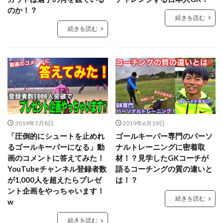
パーソナルGKトレーニング
パーソナルGK練習
のか！？
続きを読む
パーソナルトレーニング
ビジョントレーニング
続きを読む
ビデオカメラ
ビルドアップ
フィジカル
フォーム
フォーリング
フットワーク
フロントダイビング
ブッフォン
ブレイクアウェイ
ブロッキング
プライベートトレーニング
プライベートレッスン
プレジャンプ
プレスキック
プレゼント企画
プレースピード
プレー中
2019年7月8日
2019年6月19日
プレー前
ヘタフェ
ボレーキック
「圧倒的にシュートを止めれ
ゴールキーパー専門のパーソ
ポジショニング
ポジティブ
ポゼッション
るゴールキーパーになる」動
ナルトレーニングに密着取
ポテンシャル
マインド
マクダビット
画のコメントに答えてみた！
材！？見学したGKコーチが
YouTubeチャンネル登録者数
語るコーチングの質の違いと
マンチェスターC
マンチェスター・シティ
ミス
が1,000人を超えたらプレゼ
は！？
ミラン
メンタル
メーカー
モラタラス
ント企画をやっちゃいます！
続きを読む
モンテディオ
モンテディオ山形
w
ヤシン・トロフィー
ユベントス
ライナー性
続きを読む