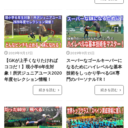
キーパースクール
ギシさん
ギラヴァンツ
ギラヴァンツ北九州
クラブチーム
クロス
クロスステップ
クロスボール
クールジャパン
グラスピア
グローバルエリート
コラプシング
コンサドーレ札幌
コーチング
ゴールキーパ
ゴールキーパー
ゴールキーパー練習
2019年9月17日
2019年9月15日
ゴールデンエイジ
サイドステップ
サイドボレー
【GKが上手くなりたければ
スーパーなゴールキーパーに
サッカー少年
サッカー留学
ザスパクサツ群馬U-15
ココだ！】現小学6年生対
なるためにハイレベルな基本
シュートストップ
シンガポール
ジャンプ
象！所沢ジュニアユース2020
技術をしっかり学べるGK専
年度セレクション情報！
門のパーソナルTR！
ジャンプ&キャッチ
ジュニア
ジュニアユース
スウェーデン
スカウティング
スカウト
続きを読む
続きを読む
スカウトマン
ステッピング
ステップ
ストレス
スピード
スペイン
スポーツ科学部
スマートフォン
スーパーな基本技術
セカンドアクション
セカンドボール
タイ