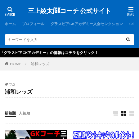
三上綾太/GKコーチ 公式サイト
カテゴリー
ホーム
プロフィール
グラスピアGKアカデミー入会セレクション
GK
タグ
1000人突破記念
1周年
1対1
2019
GKアカデミー」の情報はコチラをクリック！
2021年度
2歩
2種登録
erebos
HOME
浦和レッズ
FCバルセロナ
FC東京U-15深川
GK
GKアカデミー
GKウェア
GKキャンプ
TAG
GKコーチ
GKコーチ育成コース
浦和レッズ
GKコーチ育成コーススタンダード
GKコーチ育成コースプレミアム
GKスクール
新着順
人気順
GKトレーニング
GKパンツ
GK初心者
GK専門
GK専門パーソナルトレーニング
GK専門パーソナルトレーニングの第一人者
GK指導