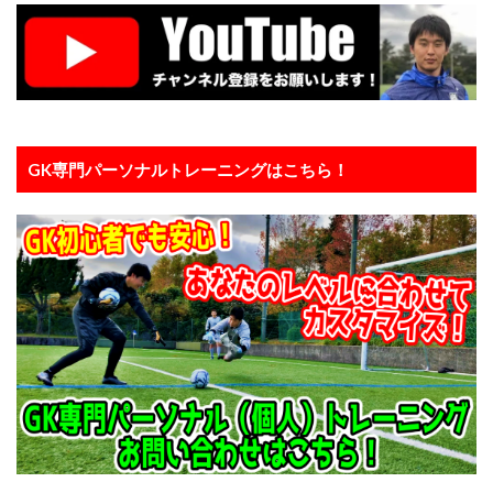
向上心
喜び
基本
基本技術
基礎
埼玉
埼玉県
変わる
変化
大人
大宮アルディージャ
大宮アルディージャユース
大谷幸輝
失敗
失敗は成功の元
失点を減らす
子ども
完璧主義者
専門性
小6
GK専門パーソナルトレーニングはこちら！
小学4年生
小学6年生
小学生
小学生GK
山岸範宏
山形
山梨学院
岩手
川口能活
川島永嗣
川越
左足
心のエネルギー
心技体
怒られる
怒る
怒鳴り声
怖い
恐怖
意識
成績
成長
成長期
戦術
所沢
所沢ジュニアユース
所沢市
技術のプレースピード
指導者
捨てゾーン
攻撃参加
日本の課題
日本サッカー
日本サッカー協会
日本人
日本代表
日本唯一
時之栖
時間
最高の準備
有料
東京