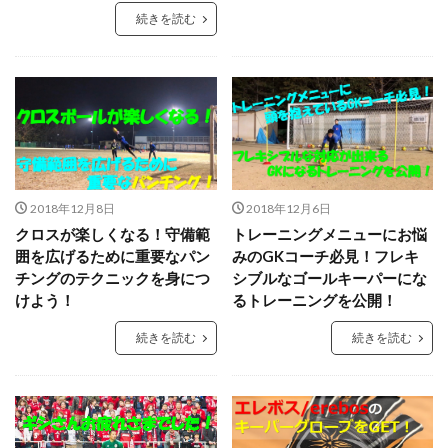
タイインターナショナルユースカップ
タイ遠征
続きを読む
タクティクス
ダイビング
ダビド・デヘア
ダブルアクション
チャレンジ
チャンネル登録
チャンネル登録者数
ツイッター
テアシュテーゲン
テア・シュテーゲン
ティポ・クルトワ
テクニック
ディストリビューション
ディフレクティング
トップ登録
トライ＆エラー＆トライ
トレセン
2018年12月8日
2018年12月6日
トレーニング
トレーニングウェア
ドイツ
クロスが楽しくなる！守備範
トレーニングメニューにお悩
ドイツサッカー
ドリーム鹿児島
ドロップキック
囲を広げるために重要なパン
みのGKコーチ必見！フレキ
チングのテクニックを身につ
シブルなゴールキーパーにな
ドンナルンマ
ドーパミン
ナイキ
ナショトレ
けよう！
るトレーニングを公開！
ナショナルトレセン
ノンアドレナリン
続きを読む
続きを読む
ハイクオリティー
ハイボレー
ハイボール
ハーフボレー
バランス
バランス感覚
パス&サポート
パタヤ
パット
パリーゾーン
パンチング
パントキック
パーソナル