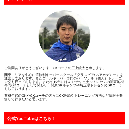
ラージョ
リカバリー
リツイート
リトリートライン
リバウンドメンタリティー
リバプール
レアルマドリー
レガネス
レッズ
レッズユース
レベルアップ
ローリングダウン
三上綾太
三脚
上田綺世
下部組織
世界基準
両足
中井卓大
中京大学
中国
中学生
中学生GK
中山英樹
久保建英
京都サンガ
人
人の心も掴む
人工芝
ご訪問ありがとうございます！GKコーチの三上綾太と申します。
人選
休む
休息
会津サントス
低弾道
関東エリアを中心に選抜制キーパースクール「グラスピアGKアカデミー」を
運営しております。またゴールキーパー専門のパーソナル（個人）トレーニ
ングも行っております。また2019年にはU-14ナショナルトレセンの関東地域
体幹
体幹トレーニング
信頼
個人
帯同GKコーチとして関わり、関東GKキャンプや埼玉県トレセンのGKコーチ
もしております。
個人に合わせた
個人トレーニング
個人レッスン
育成年代のGKやGKコーチの方々にGK理論やトレーニング方法など情報を発
信して行きたいと思います。
個別トレーニング
個別レッスン
入間
入間向陽高校
八幡平
初心者
利き足
前園杯
前園真聖
前期
前橋育英
公式YouTubeはこちら！
加藤順大
勉強
動体視力
北九州
右足