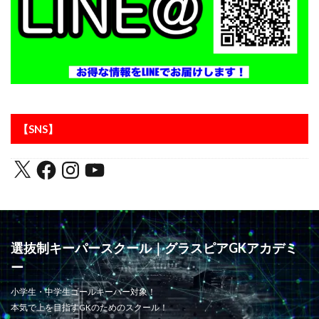
課題克服
負けず嫌い
責任ゾーン
起き上がり方
蹴る
身体能力
逆足
週6回
進入角度
進路
運動神経
運動能力
適度な運動量
選抜チーム
長野県
間食
関東
関東GKキャンプ
集中力
静岡
静視力
頭のプレースピード
食事
高円宮杯
【SNS】
魂の守護神
鹿児島
鹿島アントラーズ
鹿島アントラーズジュニアユース
鹿島学園
検索
選抜制キーパースクール｜グラスピアGKアカデミ
ー
小学生・中学生ゴールキーパー対象！
本気で上を目指すGKのためのスクール！