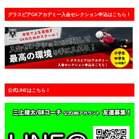
東京都
東川口市
東日本
東村山
グラスピアGKアカデミー入会セレクション申込はこちら！
松本拓也
柏レイソル
構え方
横浜F.マリノスジュニアユース
横浜FCジュニアユース
次世代GKコーチ
止める
正しい動作
正しい身体の使い方
武器
流経柏
浦和レッズ
浦和レッズジュニアユース
浦和レッズユース
海外
海外サッカー
海外挑戦
海外留学
海外遠征
消極的なミス
清瀬
準備
炎の守護神
無料
狭山
留学
盛岡
眼球運動
公式LINEはこちら！
睡眠
瞬間移動
瞬間視
知識
積極的なミス
究極の余裕
答え
素早さ
経験者
練習メニュー
練習着
練馬
考える
肘当て
背が伸びる
膝当て
航空公園
苦手克服
褒める
西川周作
西武新宿線
西武池袋線
記憶
試行錯誤