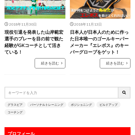
パーソナルGKトレーニング
パーソナルGK練習
パーソナルトレーニング
ビジョントレーニング
ビデオカメラ
ビルドアップ
フィジカル
2018年11月30日
2018年11月13日
フォーム
フォーリング
フットワーク
現役引退を発表した山岸範宏
日本人が日本人のために作っ
選手のプレーを目の前で観た
た日本唯一のゴールキーパー
フロントダイビング
ブッフォン
ブレイクアウェイ
経験がGKコーチとして活き
メーカー『エレボス』のキー
ブロッキング
プライベートトレーニング
ている！
パーグローブをゲット！
プライベートレッスン
プレジャンプ
プレスキック
続きを読む
続きを読む
プレゼント企画
プレースピード
プレー中
プレー前
ヘタフェ
ボレーキック
ポジショニング
ポジティブ
ポゼッション
ポテンシャル
マインド
マクダビット
マンチェスターC
マンチェスター・シティ
ミス
グラスピア
パーソナルトレーニング
ポジショニング
ビルドアップ
コーチング
ミラン
メンタル
メーカー
モラタラス
モンテディオ
モンテディオ山形
ヤシン・トロフィー
ユベントス
ライナー性
プロフィール