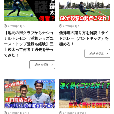
GK理論
GK練習
GK道具
GRASPIA
hosoccer
iPhone
JFA
Jリーグ
Jヴィレッジ
McDavid
NIKE
NTC
NTC U-14
Rugby School
2020年5月8日
2020年2月1日
【地元の街クラブからナショ
低弾道の蹴り方を解説！サイ
Thailand international youth Cup
TJY
Twitter
ナルトレセン→浦和レッズユ
ドボレー（パントキック）を
U-14
urawareds
Xブロック
YouTube
ース・トップ登録も経験】三
極めろ！
YOUは何しに日本へ
ところざわさくらタウン
上綾太って何者？過去を語っ
続きを読む
てみた！
なでしこ
ゆるトレ
アウトプット
アジリティー
アタック
アトレティコ・マドリード
続きを読む
アリソン・ベッカ
アリソン・ベッカー
アルコルコン
アルビレックス新潟
イタリア
インターネット
インナーダイビング
エデルソン
エレボス
オブラク
カイザースラウテルン
カンテラ
キック
キャッチング
キャンプ
キーパーグローブ
キーパーコーチ
2019年5月28日
2018年12月25日