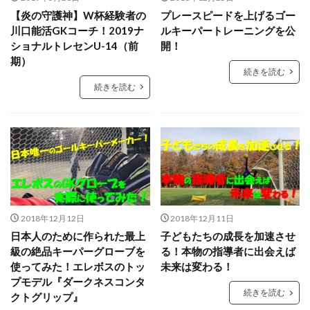
キーパースクール
ギシさん
ギラヴァンツ
【炎の守護神】W杯経験者の
プレースピードを上げるゴー
ギラヴァンツ北九州
クラブチーム
クロス
川口能活GKコーチ！2019ナ
ルキーパートレーニングを公
ショナルトレセンU-14（前
開！
クロスステップ
クロスボール
クールジャパン
期）
グラスピア
グローバルエリート
コラプシング
続きを読む
続きを読む
コンサドーレ札幌
コーチング
ゴールキーパ
ゴールキーパー
ゴールキーパー練習
ゴールデンエイジ
サイドステップ
サイドボレー
サッカー少年
サッカー留学
ザスパクサツ群馬U-15
シュートストップ
シンガポール
ジャンプ
ジャンプ&キャッチ
ジュニア
ジュニアユース
スウェーデン
スカウティング
スカウト
2018年12月12日
2018年12月11日
スカウトマン
ステッピング
ステップ
日本人のために作られた最上
子どもたちの成長を加速させ
級の絶品キーパーグローブを
る！本物の指導者に出会えば
ストレス
スピード
スペイン
スポーツ科学部
使ってみた！エレボスのトッ
未来は変わる！
スマートフォン
スーパーな基本技術
プモデル『ダークネスコンタ
続きを読む
クトグリップ』
セカンドアクション
セカンドボール
タイ