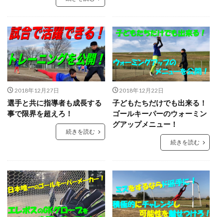
タイインターナショナルユースカップ
タイ遠征
タクティクス
ダイビング
ダビド・デヘア
ダブルアクション
チャレンジ
チャンネル登録
チャンネル登録者数
ツイッター
テアシュテーゲン
テア・シュテーゲン
ティポ・クルトワ
テクニック
ディストリビューション
ディフレクティング
2018年12月27日
2018年12月22日
トップ登録
トライ＆エラー＆トライ
トレセン
選手と共に指導者も成長する
子どもたちだけでも出来る！
トレーニング
トレーニングウェア
ドイツ
事で限界を超えろ！
ゴールキーパーのウォーミン
ドイツサッカー
ドリーム鹿児島
ドロップキック
グアップメニュー！
続きを読む
ドンナルンマ
ドーパミン
ナイキ
ナショトレ
続きを読む
ナショナルトレセン
ノンアドレナリン
ハイクオリティー
ハイボレー
ハイボール
ハーフボレー
バランス
バランス感覚
パス&サポート
パタヤ
パット
パリーゾーン
パンチング
パントキック
パーソナル