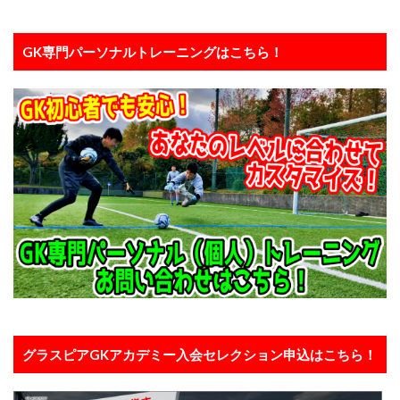
東京都
東川口市
東日本
東村山
松本拓也
柏レイソル
構え方
GK専門パーソナルトレーニングはこちら！
横浜F.マリノスジュニアユース
横浜FCジュニアユース
次世代GKコーチ
止める
正しい動作
正しい身体の使い方
武器
流経柏
浦和レッズ
浦和レッズジュニアユース
浦和レッズユース
海外
海外サッカー
海外挑戦
海外留学
海外遠征
消極的なミス
清瀬
準備
炎の守護神
無料
狭山
留学
盛岡
眼球運動
睡眠
瞬間移動
瞬間視
知識
積極的なミス
究極の余裕
答え
素早さ
経験者
練習メニュー
練習着
練馬
考える
肘当て
背が伸びる
膝当て
グラスピアGKアカデミー入会セレクション申込はこちら！
航空公園
苦手克服
褒める
西川周作
西武新宿線
西武池袋線
記憶
試行錯誤