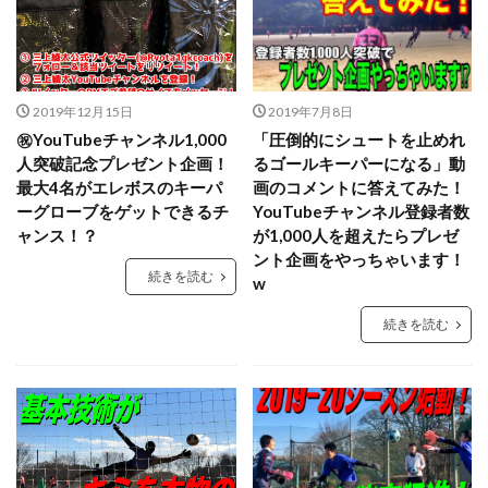
GK理論
GK練習
GK道具
GRASPIA
hosoccer
iPhone
JFA
Jリーグ
Jヴィレッジ
McDavid
NIKE
NTC
NTC U-14
Rugby School
2019年12月15日
2019年7月8日
㊗️YouTubeチャンネル1,000
「圧倒的にシュートを止めれ
Thailand international youth Cup
TJY
Twitter
人突破記念プレゼント企画！
るゴールキーパーになる」動
U-14
urawareds
Xブロック
YouTube
最大4名がエレボスのキーパ
画のコメントに答えてみた！
YOUは何しに日本へ
ところざわさくらタウン
ーグローブをゲットできるチ
YouTubeチャンネル登録者数
ャンス！？
が1,000人を超えたらプレゼ
なでしこ
ゆるトレ
アウトプット
ント企画をやっちゃいます！
アジリティー
アタック
アトレティコ・マドリード
続きを読む
w
アリソン・ベッカ
アリソン・ベッカー
続きを読む
アルコルコン
アルビレックス新潟
イタリア
インターネット
インナーダイビング
エデルソン
エレボス
オブラク
カイザースラウテルン
カンテラ
キック
キャッチング
キャンプ
キーパーグローブ
キーパーコーチ