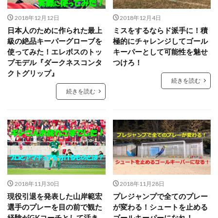
パーソナルGKトレーニング
パーソナルGK練習
2018年12月12日
2018年12月4日
パーソナルトレーニング
ビジョントレーニング
日本人のために作られた最上
ミスをするならド派手に！積
ビデオカメラ
ビルドアップ
フィジカル
級の絶品キーパーグローブを
極的にチャレンジしてゴール
フォーム
フォーリング
フットワーク
使ってみた！エレボスのトッ
キーパーとして可能性を魅せ
プモデル『ダークネスコンタ
つけろ！
フロントダイビング
ブッフォン
ブレイクアウェイ
クトグリップ』
ブロッキング
プライベートトレーニング
続きを読む
続きを読む
プライベートレッスン
プレジャンプ
プレスキック
プレゼント企画
プレースピード
プレー中
プレー前
ヘタフェ
ボレーキック
ポジショニング
ポジティブ
ポゼッション
ポテンシャル
マインド
マクダビット
マンチェスターC
マンチェスター・シティ
ミス
ミラン
メンタル
メーカー
モラタラス
2018年11月30日
2018年11月28日
現役引退を発表した山岸範宏
プレジャンプで全てのプレー
モンテディオ
モンテディオ山形
選手のプレーを目の前で観た
が変わる！シュートを止める
ヤシン・トロフィー
ユベントス
ライナー性
経験がGKコーチとして活き
ゴールキーパーになれ！