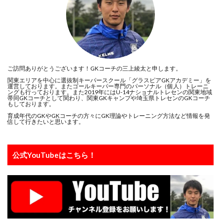
向上心
喜び
基本
基本技術
基礎
埼玉
埼玉県
変わる
変化
大人
大宮アルディージャ
大宮アルディージャユース
大谷幸輝
失敗
失敗は成功の元
失点を減らす
子ども
完璧主義者
専門性
小6
ご訪問ありがとうございます！GKコーチの三上綾太と申します。
関東エリアを中心に選抜制キーパースクール「グラスピアGKアカデミー」を
小学4年生
小学6年生
小学生
小学生GK
運営しております。またゴールキーパー専門のパーソナル（個人）トレーニ
ングも行っております。また2019年にはU-14ナショナルトレセンの関東地域
山岸範宏
山形
山梨学院
岩手
川口能活
帯同GKコーチとして関わり、関東GKキャンプや埼玉県トレセンのGKコーチ
もしております。
川島永嗣
川越
左足
心のエネルギー
育成年代のGKやGKコーチの方々にGK理論やトレーニング方法など情報を発
信して行きたいと思います。
心技体
怒られる
怒る
怒鳴り声
怖い
恐怖
意識
成績
成長
成長期
戦術
公式YouTubeはこちら！
所沢
所沢ジュニアユース
所沢市
技術のプレースピード
指導者
捨てゾーン
攻撃参加
日本の課題
日本サッカー
日本サッカー協会
日本人
日本代表
日本唯一
時之栖
時間
最高の準備
有料
東京