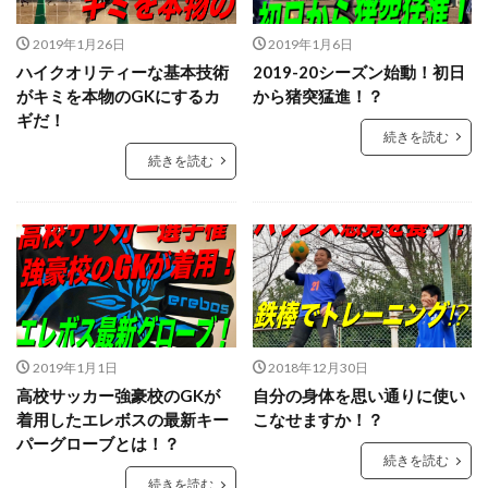
キーパースクール
ギシさん
ギラヴァンツ
ギラヴァンツ北九州
クラブチーム
クロス
2019年1月26日
2019年1月6日
ハイクオリティーな基本技術
2019-20シーズン始動！初日
クロスステップ
クロスボール
クールジャパン
がキミを本物のGKにするカ
から猪突猛進！？
グラスピア
グローバルエリート
コラプシング
ギだ！
続きを読む
コンサドーレ札幌
コーチング
ゴールキーパ
続きを読む
ゴールキーパー
ゴールキーパー練習
ゴールデンエイジ
サイドステップ
サイドボレー
サッカー少年
サッカー留学
ザスパクサツ群馬U-15
シュートストップ
シンガポール
ジャンプ
ジャンプ&キャッチ
ジュニア
ジュニアユース
スウェーデン
スカウティング
スカウト
2019年1月1日
2018年12月30日
スカウトマン
ステッピング
ステップ
高校サッカー強豪校のGKが
自分の身体を思い通りに使い
ストレス
スピード
スペイン
スポーツ科学部
着用したエレボスの最新キー
こなせますか！？
スマートフォン
スーパーな基本技術
パーグローブとは！？
続きを読む
セカンドアクション
セカンドボール
タイ
続きを読む