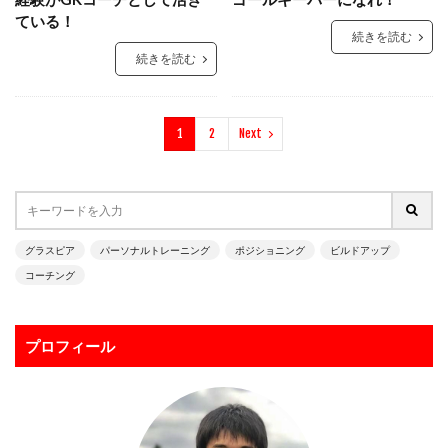
ラージョ
リカバリー
リツイート
ている！
続きを読む
リトリートライン
リバウンドメンタリティー
続きを読む
リバプール
レアルマドリー
レガネス
レッズ
レッズユース
レベルアップ
ローリングダウン
1
2
Next
三上綾太
三脚
上田綺世
下部組織
世界基準
両足
中井卓大
中京大学
中国
中学生
中学生GK
中山英樹
久保建英
京都サンガ
人
人の心も掴む
人工芝
グラスピア
パーソナルトレーニング
ポジショニング
ビルドアップ
人選
休む
休息
会津サントス
低弾道
コーチング
体幹
体幹トレーニング
信頼
個人
個人に合わせた
個人トレーニング
個人レッスン
プロフィール
個別トレーニング
個別レッスン
入間
入間向陽高校
八幡平
初心者
利き足
前園杯
前園真聖
前期
前橋育英
加藤順大
勉強
動体視力
北九州
右足