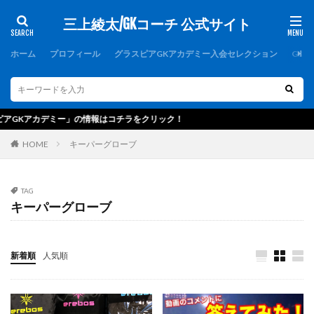
三上綾太/GKコーチ 公式サイト
カテゴリー
ホーム
プロフィール
グラスピアGKアカデミー入会セレクション
GK
タグ
1000人突破記念
1周年
1対1
2019
ミー」の情報はコチラをクリック！
2021年度
2歩
2種登録
erebos
HOME
キーパーグローブ
FCバルセロナ
FC東京U-15深川
GK
GKアカデミー
GKウェア
GKキャンプ
TAG
GKコーチ
GKコーチ育成コース
キーパーグローブ
GKコーチ育成コーススタンダード
GKコーチ育成コースプレミアム
GKスクール
新着順
人気順
GKトレーニング
GKパンツ
GK初心者
GK専門
GK専門パーソナルトレーニング
GK専門パーソナルトレーニングの第一人者
GK指導