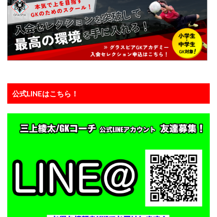
課題克服
負けず嫌い
責任ゾーン
起き上がり方
蹴る
身体能力
逆足
週6回
進入角度
進路
運動神経
運動能力
適度な運動量
選抜チーム
長野県
間食
関東
関東GKキャンプ
集中力
静岡
静視力
頭のプレースピード
食事
高円宮杯
公式LINEはこちら！
魂の守護神
鹿児島
鹿島アントラーズ
鹿島アントラーズジュニアユース
鹿島学園
検索